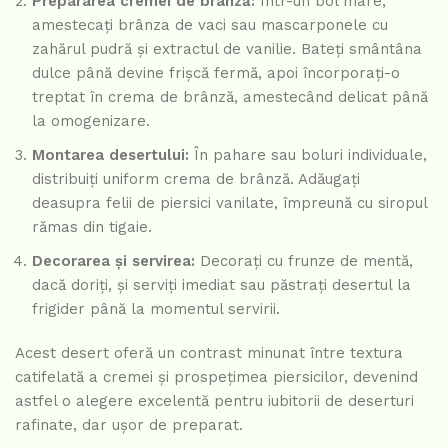
Prepararea cremei de brânză:
Într-un bol mare,
amestecați brânza de vaci sau mascarponele cu
zahărul pudră și extractul de vanilie. Bateți smântâna
dulce până devine frișcă fermă, apoi încorporați-o
treptat în crema de brânză, amestecând delicat până
la omogenizare.
Montarea desertului:
În pahare sau boluri individuale,
distribuiți uniform crema de brânză. Adăugați
deasupra felii de piersici vanilate, împreună cu siropul
rămas din tigaie.
Decorarea și servirea:
Decorați cu frunze de mentă,
dacă doriți, și serviți imediat sau păstrați desertul la
frigider până la momentul servirii.
Acest desert oferă un contrast minunat între textura
catifelată a cremei și prospețimea piersicilor, devenind
astfel o alegere excelentă pentru iubitorii de deserturi
rafinate, dar ușor de preparat.