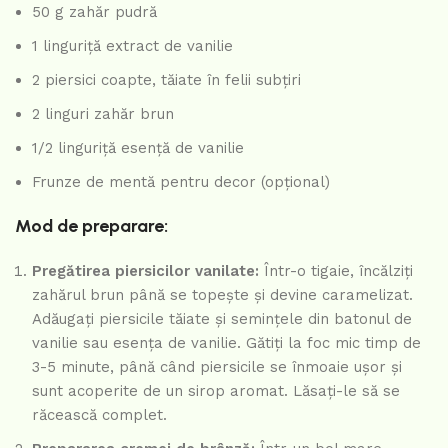
50 g zahăr pudră
1 linguriță extract de vanilie
2 piersici coapte, tăiate în felii subțiri
2 linguri zahăr brun
1/2 linguriță esență de vanilie
Frunze de mentă pentru decor (opțional)
Mod de preparare:
Pregătirea piersicilor vanilate:
Într-o tigaie, încălziți
zahărul brun până se topește și devine caramelizat.
Adăugați piersicile tăiate și semințele din batonul de
vanilie sau esența de vanilie. Gătiți la foc mic timp de
3-5 minute, până când piersicile se înmoaie ușor și
sunt acoperite de un sirop aromat. Lăsați-le să se
răcească complet.