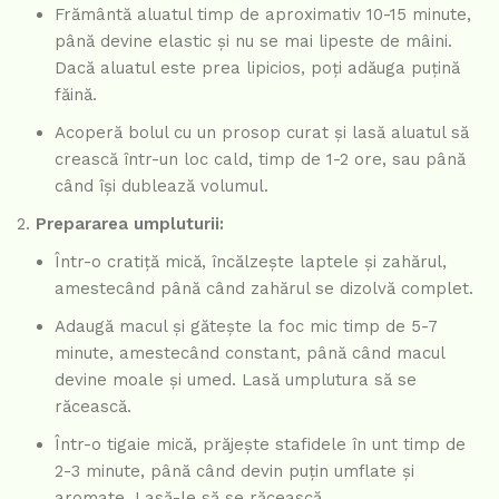
Frământă aluatul timp de aproximativ 10-15 minute,
până devine elastic și nu se mai lipeste de mâini.
Dacă aluatul este prea lipicios, poți adăuga puțină
făină.
Acoperă bolul cu un prosop curat și lasă aluatul să
crească într-un loc cald, timp de 1-2 ore, sau până
când își dublează volumul.
Prepararea umpluturii:
Într-o cratiță mică, încălzește laptele și zahărul,
amestecând până când zahărul se dizolvă complet.
Adaugă macul și gătește la foc mic timp de 5-7
minute, amestecând constant, până când macul
devine moale și umed. Lasă umplutura să se
răcească.
Într-o tigaie mică, prăjește stafidele în unt timp de
2-3 minute, până când devin puțin umflate și
aromate. Lasă-le să se răcească.