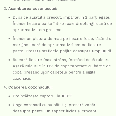
Asamblarea cozonacului:
După ce aluatul a crescut, împărțel în 2 părți egale.
Întinde fiecare parte într-o foaie dreptunghiulară de
aproximativ 1 cm grosime.
Întinde umplutura de mac pe fiecare foaie, lăsând o
margine liberă de aproximativ 2 cm pe fiecare
parte. Presară stafidele prăjite deasupra umpluturii.
Rulează fiecare foaie strâns, formând două rulouri.
Așază rulourile în tăvi de copt tapetate cu hârtie de
copt, presând ușor capetele pentru a sigila
cozonacii.
Coacerea cozonacului:
Preîncălzește cuptorul la 180°C.
Unge cozonacii cu ou bătut și presară zahăr
deasupra pentru un aspect lucios și crocant.