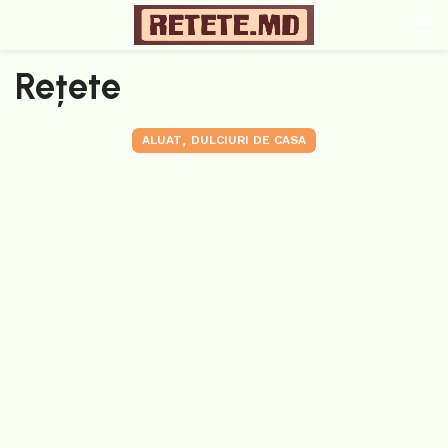
Rețete
,
ALUAT
DULCIURI DE CASA