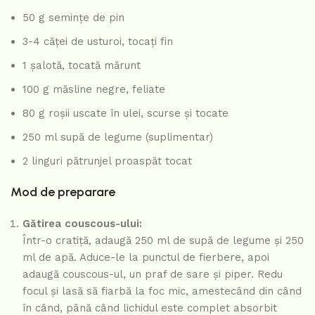
50 g semințe de pin
3-4 căței de usturoi, tocați fin
1 șalotă, tocată mărunt
100 g măsline negre, feliate
80 g roșii uscate în ulei, scurse și tocate
250 ml supă de legume (suplimentar)
2 linguri pătrunjel proaspăt tocat
Mod de preparare
Gătirea couscous-ului:
Într-o cratiță, adaugă 250 ml de supă de legume și 250
ml de apă. Aduce-le la punctul de fierbere, apoi
adaugă couscous-ul, un praf de sare și piper. Redu
focul și lasă să fiarbă la foc mic, amestecând din când
în când, până când lichidul este complet absorbit