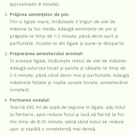
(aproximativ 8 minute).
Prăjirea semințelor de pin:
Într-o tigaie mare, încălzește 3 linguri de ulei de
măsline la foc mediu. Adaugă semințele de pin și
prăjește-le timp de 1-2 minute, până devin aurii și
parfumate. Scoate-le din tigaie și pune-le deoparte.
Prepararea amestecului aromat:
În aceeași tigaie, încălzește restul de ulei de măsline.
Adaugă usturoiul tocat și șalota și călește-le timp de
2-3 minute, până când devin moi și parfumate. Adaugă
măslinele feliate și roșiile uscate tocate, amestecând
constant.
Formarea sosului:
Toarnă 250 ml de supă de legume în tigaie, adu totul
la fierbere, apoi reduce focul și lasă să fiarbă la foc
mic timp de 8-10 minute, până când sosul se reduce
ușor și capătă o consistență mai densă.