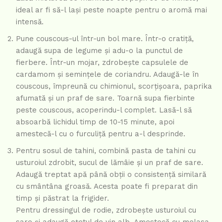
ideal ar fi să-l lași peste noapte pentru o aromă mai
intensă.
Pune couscous-ul într-un bol mare. Într-o cratiță,
adaugă supa de legume și adu-o la punctul de
fierbere. Într-un mojar, zdrobește capsulele de
cardamom și semințele de coriandru. Adaugă-le în
couscous, împreună cu chimionul, scorțișoara, paprika
afumată și un praf de sare. Toarnă supa fierbinte
peste couscous, acoperindu-l complet. Lasă-l să
absoarbă lichidul timp de 10-15 minute, apoi
amestecă-l cu o furculiță pentru a-l desprinde.
Pentru sosul de tahini, combină pasta de tahini cu
usturoiul zdrobit, sucul de lămâie și un praf de sare.
Adaugă treptat apă până obții o consistență similară
cu smântâna groasă. Acesta poate fi preparat din
timp și păstrat la frigider.
Pentru dressingul de rodie, zdrobește usturoiul cu
sare și adaugă oțetul de vin alb. Amestecă cu melasa