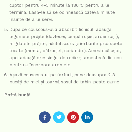
cuptor pentru 4-5 minute la 180°C pentru a le
termina. Lasă-le să se odihnească câteva minute
înainte de a le servi.
După ce couscous-ul a absorbit lichidul, adaugă
legumele prăjite (dovlecei, ceapă roșie, ardei roșii),
migdalele prăjite, năutul scurs și ierburile proaspete
tocate (menta, pătrunjel, coriandru). Amestecă ușor,
apoi adaugă dressingul de rodie și amestecă din nou
pentru a încorpora aromele.
Așază couscous-ul pe farfurii, pune deasupra 2-3
bucăți de miel și toarnă sosul de tahini peste carne.
Poftă bună!