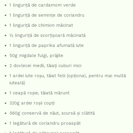
1 linguriță de cardamom verde
1 linguriță de semințe de coriandru
1 linguriță de chimion măcinat
½ linguriță de scorțișoară măcinată
1 linguriță de paprika afumată iute
50g migdale fulgi, prăjite
2 dovlecei medii, tăiați cuburi mici
1 ardei iute roșu, tăiat felii (opțional, pentru mai multă
iuteală)
1 ceapă roșie, tăiată mărunt
320g ardei roșii copți
560g conservă de năut, scursă și clătită
1 legătură de coriandru proaspăt