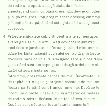
de rodie și, treptat, adaugă uleiul de măsline,
amestecând continuu până dressingul devine omogen
și puțin mai gros. Poți pregăti acest dressing din timp
și îl poți păstra până când este gata să-l adaugi peste
couscous.
Prăjește migdalele sub grill pentru a le rumeni ușor,
având grijă să nu le arzi. Tăiați dovleceii în jumătăți,
apoi fiecare jumătate în sferturi și cuburi mici. Într-o
tigaie fierbinte, adaugă puțin ulei de rapiță și prăjește
dovleceii până devin aurii, adăugând sare și piper după
gust. Când sunt aproape gata, adaugă ardeiul iute și
lasă-i câteva minute pe foc.
Între timp, pregătește carnea de miel. Încălzește ulei
de rapiță într-o tigaie și prăjește coastele de miel pe
fiecare parte până sunt frumos rumenite. După ce le
întorci pe o parte, unge-le cu un amestec de melasă
de rodie și miere, lăsându-le pe foc câteva minute.
După ce sunt gătite pe toate laturile, pune-le în