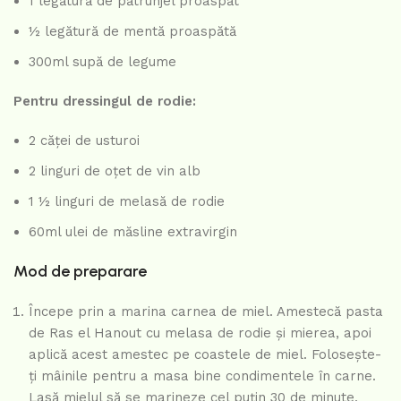
1 legătură de pătrunjel proaspăt
½ legătură de mentă proaspătă
300ml supă de legume
Pentru dressingul de rodie:
2 căței de usturoi
2 linguri de oțet de vin alb
1 ½ linguri de melasă de rodie
60ml ulei de măsline extravirgin
Mod de preparare
Începe prin a marina carnea de miel. Amestecă pasta
de Ras el Hanout cu melasa de rodie și mierea, apoi
aplică acest amestec pe coastele de miel. Folosește-
ți mâinile pentru a masa bine condimentele în carne.
Lasă mielul să se marineze cel puțin 30 de minute,