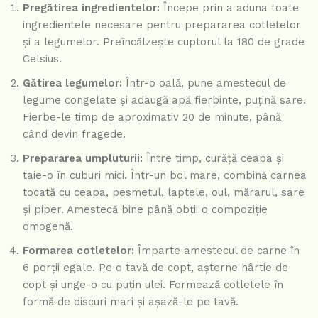
Pregătirea ingredientelor:
Începe prin a aduna toate
ingredientele necesare pentru prepararea cotletelor
și a legumelor. Preîncălzește cuptorul la 180 de grade
Celsius.
Gătirea legumelor:
Într-o oală, pune amestecul de
legume congelate și adaugă apă fierbinte, puțină sare.
Fierbe-le timp de aproximativ 20 de minute, până
când devin fragede.
Prepararea umpluturii:
Între timp, curăță ceapa și
taie-o în cuburi mici. Într-un bol mare, combină carnea
tocată cu ceapa, pesmetul, laptele, oul, mărarul, sare
și piper. Amestecă bine până obții o compoziție
omogenă.
Formarea cotletelor:
Împarte amestecul de carne în
6 porții egale. Pe o tavă de copt, așterne hârtie de
copt și unge-o cu puțin ulei. Formează cotletele în
formă de discuri mari și așază-le pe tavă.