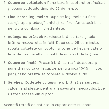
Coacerea cotletelor:
Pune tava în cuptorul preîncălzit
și coace cotletele timp de 25 de minute.
Finalizarea legumelor:
După ce legumele au fiert,
scurge apa și adaugă untul și zahărul. Amestecă bine
pentru a combina ingredientele.
Adăugarea brânzei:
Răzuiește brânza tare și taie
brânza mozzarella în felii. După cele 25 de minute,
scoate cotletele din cuptor și pune pe fiecare câte o
felie de mozzarella, urmată de un strat de legume.
Coacerea finală:
Presară brânza rasă deasupra și
pune din nou tava în cuptor pentru încă 10-15 minute,
până când brânza se topește și devine aurie.
Servirea:
Cotletele cu legume și brânză se servesc
calde, fiind ideale pentru a fi savurate imediat după ce
au fost scoase din cuptor.
Această rețetă de cotlete la cuptor este nu doar