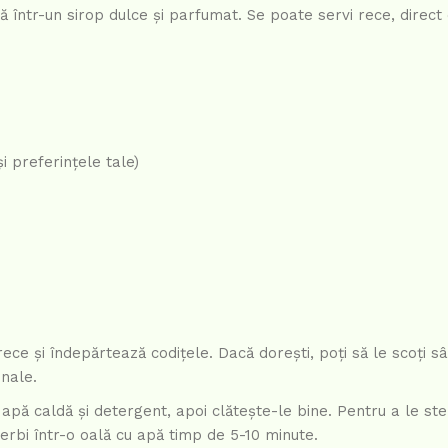
ntr-un sirop dulce și parfumat. Se poate servi rece, direct d
i preferințele tale)
ece și îndepărtează codițele. Dacă dorești, poți să le scoți sâ
nale.
ă caldă și detergent, apoi clătește-le bine. Pentru a le steri
ierbi într-o oală cu apă timp de 5-10 minute.