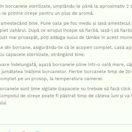
în borcanele sterilizate, umplându-le până la aproximativ 2
-le printre cireșe pentru un plus de aromă.
, amestecând bine. Pune oala pe foc mediu și lasă amestecul 
et zahărul. După ce siropul începe să fiarbă, lasă-l să fiarbă
 gust mai proaspăt, poți adăuga sucul de lămâie în acest mom
le din borcane, asigurându-te că le acoperi complet. Lasă ap
u capacele sterilizate, strângând bine.
are îndelungată, așază borcanele pline într-o oală mare, căp
 jumătatea înălțimii borcanelor. Fierbe borcanele timp de 20
ă complet pe un prosop, la temperatura camerei.
rcanele sunt bine sigilate (capacele nu trebuie să facă click
ompotul de cireșe poate fi păstrat timp de câteva luni și va 
lui.