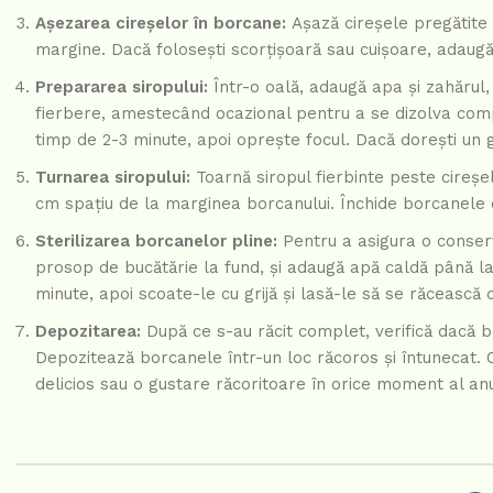
Așezarea cireșelor în borcane:
Așază cireșele pregătite 
margine. Dacă folosești scorțișoară sau cuișoare, adaugă
Prepararea siropului:
Într-o oală, adaugă apa și zahărul
fierbere, amestecând ocazional pentru a se dizolva compl
timp de 2-3 minute, apoi oprește focul. Dacă dorești un
Turnarea siropului:
Toarnă siropul fierbinte peste cireșe
cm spațiu de la marginea borcanului. Închide borcanele c
Sterilizarea borcanelor pline:
Pentru a asigura o conserv
prosop de bucătărie la fund, și adaugă apă caldă până la
minute, apoi scoate-le cu grijă și lasă-le să se răceasc
Depozitarea:
După ce s-au răcit complet, verifică dacă bo
Depozitează borcanele într-un loc răcoros și întunecat. C
delicios sau o gustare răcoritoare în orice moment al anu