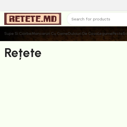
Supe Si Ciorbe
Mancaruri Cu Carne
Dulciuri De Casa
Legume
Peste
Sa
Rețete