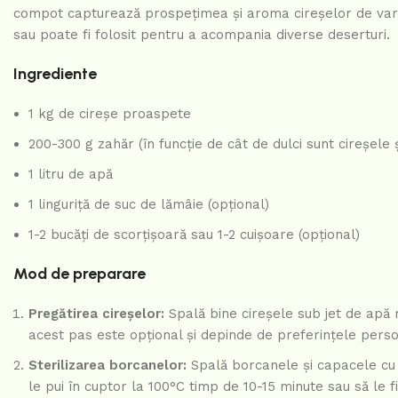
compot capturează prospețimea și aroma cireșelor de vară î
sau poate fi folosit pentru a acompania diverse deserturi.
Ingrediente
1 kg de cireșe proaspete
200-300 g zahăr (în funcție de cât de dulci sunt cireșele ș
1 litru de apă
1 linguriță de suc de lămâie (opțional)
1-2 bucăți de scorțișoară sau 1-2 cuișoare (opțional)
Mod de preparare
Pregătirea cireșelor:
Spală bine cireșele sub jet de apă r
acest pas este opțional și depinde de preferințele perso
Sterilizarea borcanelor:
Spală borcanele și capacele cu ap
le pui în cuptor la 100°C timp de 10-15 minute sau să le f