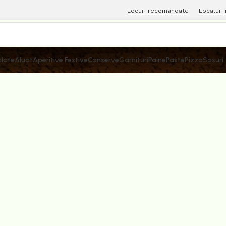
Locuri recomandate
Localuri
late
Aluat
Aperitive Festive
Conserve
Garnituri
Paine
Paste
Pizza
Sosuri