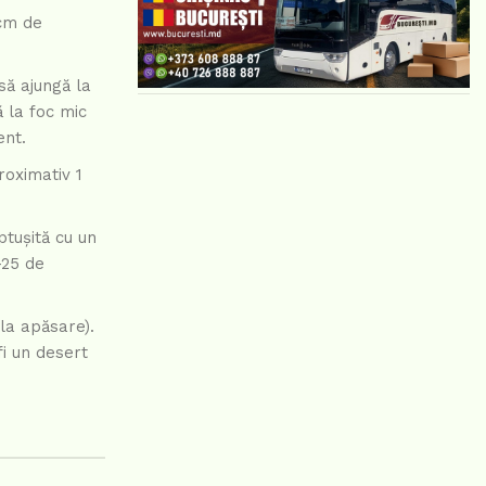
 cm de
să ajungă la
 la foc mic
ent.
roximativ 1
tușită cu un
-25 de
 la apăsare).
fi un desert