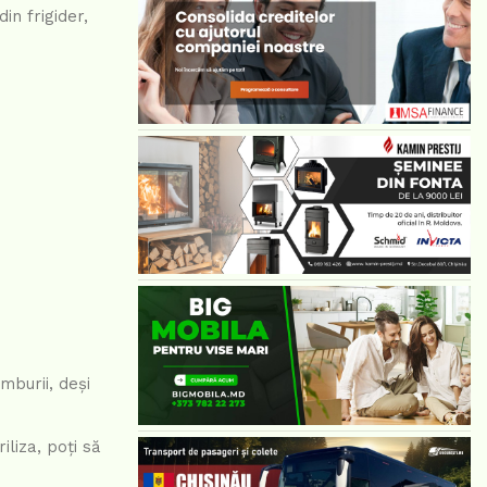
in frigider,
mburii, deși
liza, poți să