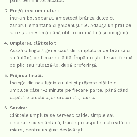
până termini tot aluatul.
Pregătirea umpluturii
:
Într-un bol separat, amestecă brânza dulce cu
zahărul, smântâna și gălbenușurile. Adaugă un praf de
sare și amestecă până obții o cremă fină și omogenă.
Umplerea clătitelor
:
Așază o lingură generoasă din umplutura de brânză și
smântână pe fiecare clătită. Împăturește-le sub formă
de plic sau rulează-le, după preferință.
Prăjirea finală
:
Încinge din nou tigaia cu ulei și prăjește clătitele
umplute câte 1-2 minute pe fiecare parte, până când
capătă o crustă ușor crocantă și aurie.
Servire
:
Clătitele umplute se servesc calde, simple sau
decorate cu smântână, fructe proaspete, dulceață ori
miere, pentru un gust desăvârșit.