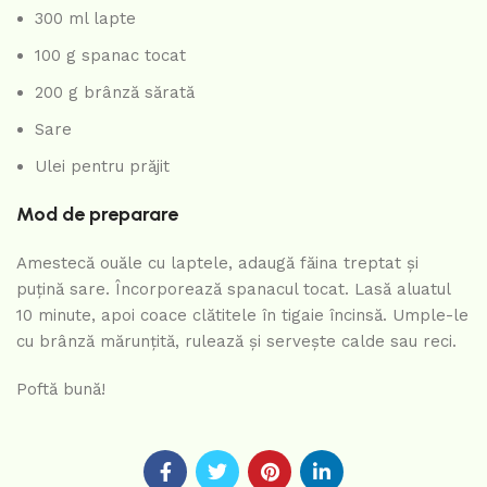
300 ml lapte
100 g spanac tocat
200 g brânză sărată
Sare
Ulei pentru prăjit
Mod de preparare
Amestecă ouăle cu laptele, adaugă făina treptat și
puțină sare. Încorporează spanacul tocat. Lasă aluatul
10 minute, apoi coace clătitele în tigaie încinsă. Umple-le
cu brânză mărunțită, rulează și servește calde sau reci.
Poftă bună!