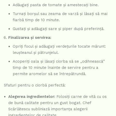
Adăugați pasta de tomate și amestecați bine.
Turnați borșul sau zeama de varză și lăsați să mai
fiarbă timp de 10 minute.
Gustați și adăugați sare și piper după preferință.
Finalizarea și servirea:
Opriți focul și adăugați verdețurile tocate mărunt:
leușteanul și pătrunjelul.
Acoperiți oala și lăsați ciorba să se „odihnească”
timp de 10 minute înainte de servire pentru a
permite aromelor să se întrepătrundă.
Sfaturi pentru o ciorbă perfectă:
Alegerea ingredientelor:
Folosiți carne de vită cu os
de bună calitate pentru un gust bogat. Chef
Scărlătescu subliniază importanța alegerii
ingredientelor de calitate.