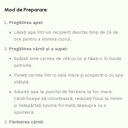
Mod de Preparare:
Pregătirea apei:
Lăsați apa într-un recipient deschis timp de 24 de
ore pentru a elimina clorul.
Pregătirea cărnii și a supei:
Spălați bine carnea de vită cu os și tăiați-o în bucăți
potrivite.
Puneți carnea într-o oală mare și acoperiți-o cu apa
stătută.
Aduceți apa la punctul de fierbere la foc mare.
Când începe să clocotească, reduceți focul la minim
și îndepărtați spuma formată deasupra cu o
spumieră.
Fierberea cărnii: