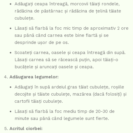
Adăugați ceapa întreagă, morcovii tăiați rondele,
rădăcina de păstârnac și rădăcina de țelină tăiate
cubulețe.
Lăsați să fiarbă la foc mic timp de aproximativ 2 ore
sau până când carnea este bine fiartă și se
desprinde ușor de pe os.
Scoateți carnea, oasele și ceapa întreagă din supă.
Lăsați carnea să se răcească puțin, apoi tăiați-o
bucățele și aruncați oasele și ceapa.
Adăugarea legumelor:
Adăugați în supă ardeiul gras tăiat cubulețe, roșiile
decojite și tăiate cubulețe, mazărea (dacă folosiți) și
cartofii tăiați cubulețe.
Lăsați să fiarbă la foc mediu timp de 20-30 de
minute sau până când legumele sunt fierte.
Acritul ciorbei: