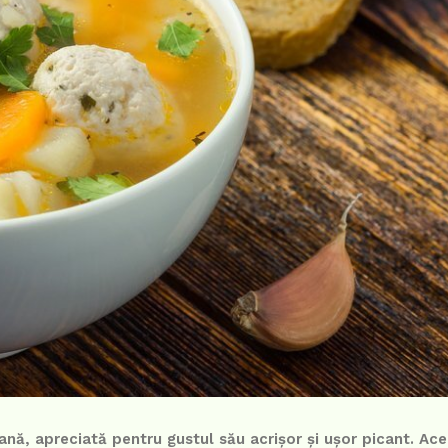
nă, apreciată pentru gustul său acrișor și ușor picant. Ace