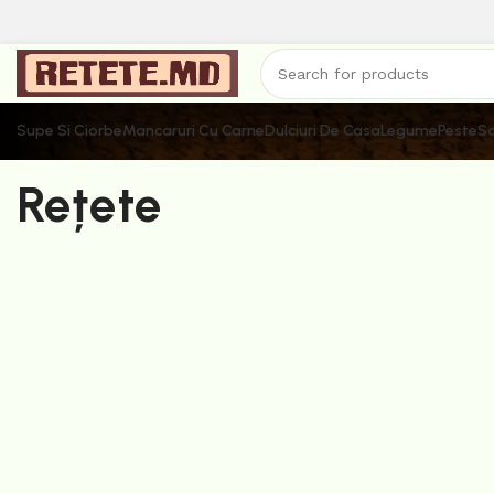
Supe Si Ciorbe
Mancaruri Cu Carne
Dulciuri De Casa
Legume
Peste
Sa
Rețete