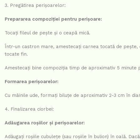
3. Pregătirea perișoarelor:
Prepararea compoziției pentru perișoare:
Tocați fileul de pește și o ceapă mică.
Într-un castron mare, amestecați carnea tocată de pește, ce
tocate fin.
Amestecați bine compoziția timp de aproximativ 5 minute p
Formarea perișoarelor:
Cu mâinile ude, formați biluțe de aproximativ 2-3 cm în di
4. Finalizarea ciorbei:
Adăugarea roșiilor și perișoarelor:
Adăugați roșiile cubulețe (sau roșiile în bulion) în oală. Dac