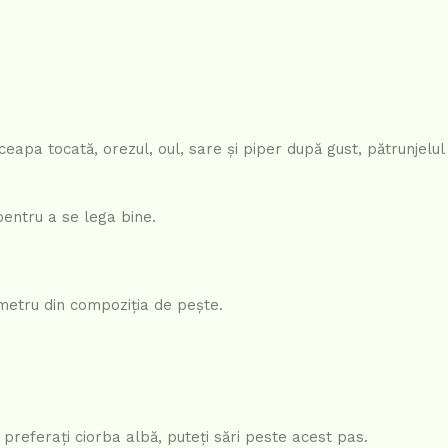
apa tocată, orezul, oul, sare și piper după gust, pătrunjelul
entru a se lega bine.
ametru din compoziția de pește.
ă preferați ciorba albă, puteți sări peste acest pas.