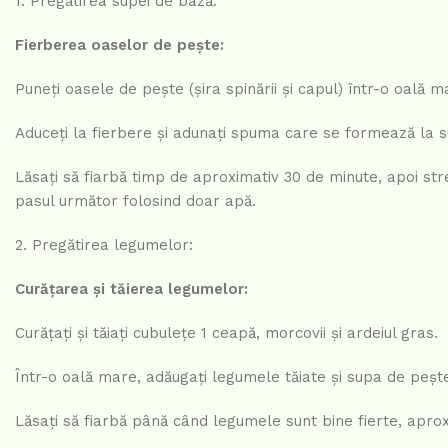
1. Pregătirea supei de bază:
Fierberea oaselor de pește:
Puneți oasele de pește (șira spinării și capul) într-o oală m
Aduceți la fierbere și adunați spuma care se formează la s
Lăsați să fiarbă timp de aproximativ 30 de minute, apoi stre
pasul următor folosind doar apă.
2. Pregătirea legumelor:
Curățarea și tăierea legumelor:
Curățați și tăiați cubulețe 1 ceapă, morcovii și ardeiul gras.
Într-o oală mare, adăugați legumele tăiate și supa de pește
Lăsați să fiarbă până când legumele sunt bine fierte, apro