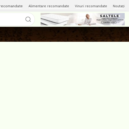
 recomandate
Alimentare recomandate
Vinuri recomandate
Noutați