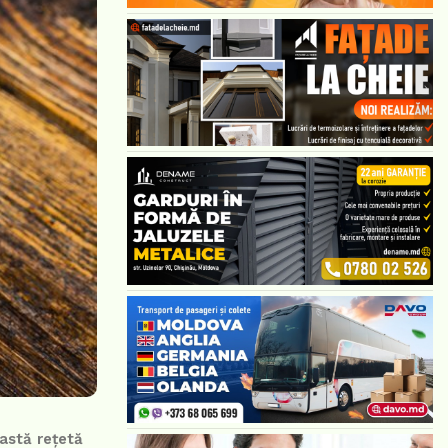
astă rețetă