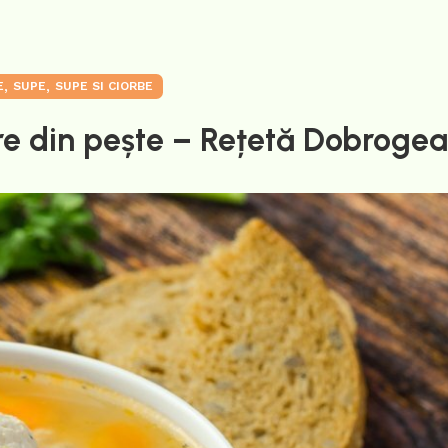
,
,
E
SUPE
SUPE SI CIORBE
re din pește – Rețetă Dobroge