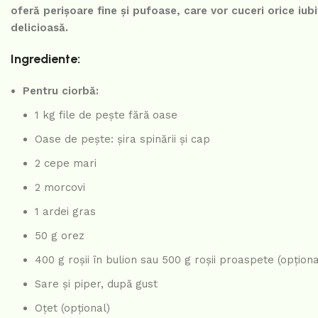
oferă perișoare fine și pufoase, care vor cuceri orice iub
delicioasă.
Ingrediente:
Pentru ciorbă:
1 kg file de pește fără oase
Oase de pește: șira spinării și cap
2 cepe mari
2 morcovi
1 ardei gras
50 g orez
400 g roșii în bulion sau 500 g roșii proaspete (opționa
Sare și piper, după gust
Oțet (opțional)