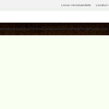
Locuri recomandate
Localuri
late
Aluat
Aperitive Festive
Conserve
Garnituri
Paine
Paste
Pizza
Sosuri