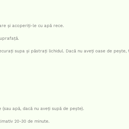
are și acoperiți-le cu apă rece.
uprafață.
curați supa și păstrați lichidul. Dacă nu aveți oase de pește, 
 (sau apă, dacă nu aveți supă de pește).
ximativ 20-30 de minute.