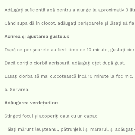
Adăugați suficientă apă pentru a ajunge la aproximativ 3 litri
Când supa dă în clocot, adăugați perișoarele și lăsați să f
Acrirea și ajustarea gustului:
După ce perișoarele au fiert timp de 10 minute, gustați ciorb
Dacă doriți o ciorbă acrișoară, adăugați oțet după gust.
Lăsați ciorba să mai clocotească încă 10 minute la foc mic.
5. Servirea:
Adăugarea verdețurilor:
Stingeți focul și acoperiți oala cu un capac.
Tăiați mărunt leușteanul, pătrunjelul și mărarul, și adăugați-