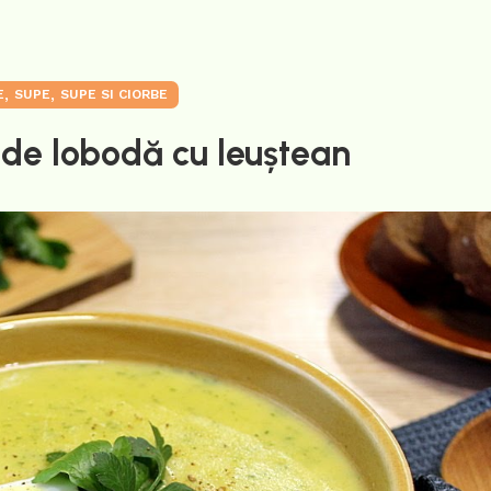
,
,
E
SUPE
SUPE SI CIORBE
 de lobodă cu leuștean