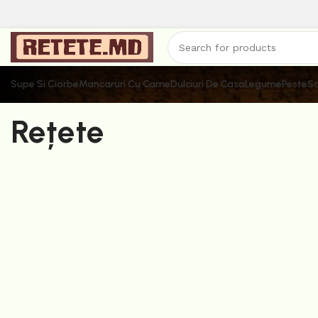
Supe Si Ciorbe
Mancaruri Cu Carne
Dulciuri De Casa
Legume
Peste
Sa
Rețete