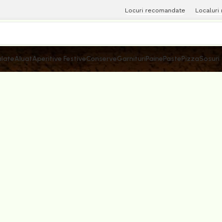
Locuri recomandate
Localuri
late
Aluat
Aperitive Festive
Conserve
Garnituri
Paine
Paste
Pizza
Sosuri