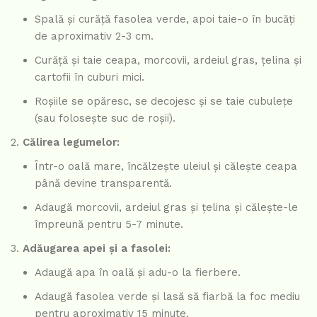
Spală și curăță fasolea verde, apoi taie-o în bucăți
de aproximativ 2-3 cm.
Curăță și taie ceapa, morcovii, ardeiul gras, țelina și
cartofii în cuburi mici.
Roșiile se opăresc, se decojesc și se taie cubulețe
(sau folosește suc de roșii).
Călirea legumelor:
Într-o oală mare, încălzește uleiul și călește ceapa
până devine transparentă.
Adaugă morcovii, ardeiul gras și țelina și călește-le
împreună pentru 5-7 minute.
Adăugarea apei și a fasolei:
Adaugă apa în oală și adu-o la fierbere.
Adaugă fasolea verde și lasă să fiarbă la foc mediu
pentru aproximativ 15 minute.