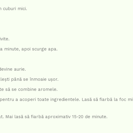
n cuburi mici.
vite.
va minute, apoi scurge apa.
devine aurie.
ălești până se înmoaie ușor.
te să se combine aromele.
ă pentru a acoperi toate ingredientele. Lasă să fiarbă la foc 
cat. Mai lasă să fiarbă aproximativ 15-20 de minute.