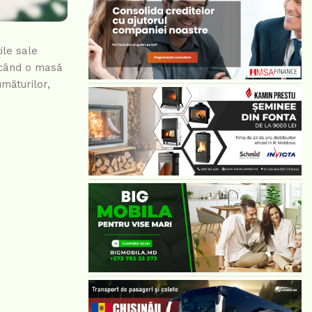
ile sale
, când o masă
măturilor,