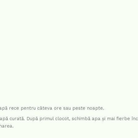
n apă rece pentru câteva ore sau peste noapte.
 apă curată. După primul clocot, schimbă apa și mai fierbe înc
narea.