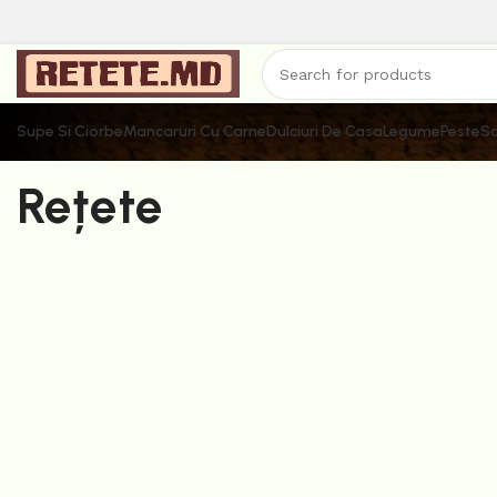
Supe Si Ciorbe
Mancaruri Cu Carne
Dulciuri De Casa
Legume
Peste
Sa
Rețete