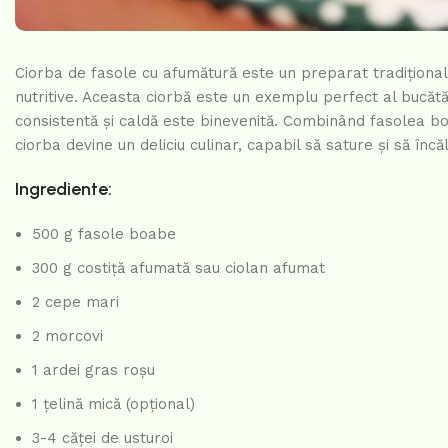
Ciorba de fasole cu afumătură este un preparat tradițional
nutritive. Aceasta ciorbă este un exemplu perfect al bucătăr
consistentă și caldă este binevenită. Combinând fasolea boa
ciorba devine un deliciu culinar, capabil să sature și să încă
Ingrediente:
500 g fasole boabe
300 g costiță afumată sau ciolan afumat
2 cepe mari
2 morcovi
1 ardei gras roșu
1 țelină mică (opțional)
3-4 căței de usturoi