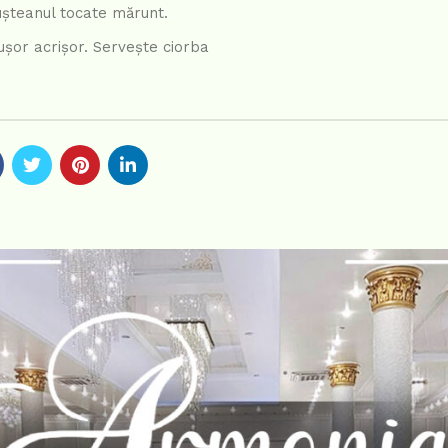
eușteanul tocate mărunt.
șor acrișor. Servește ciorba