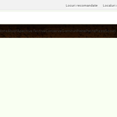
Locuri recomandate
Localuri
late
Aluat
Aperitive Festive
Conserve
Garnituri
Paine
Paste
Pizza
Sosuri