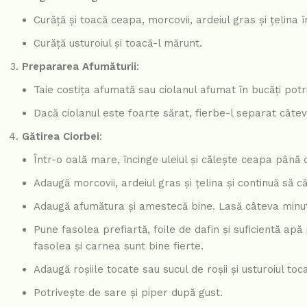
Curăță și toacă ceapa, morcovii, ardeiul gras și țelina î
Curăță usturoiul și toacă-l mărunt.
Prepararea Afumăturii
:
Taie costița afumată sau ciolanul afumat în bucăți potri
Dacă ciolanul este foarte sărat, fierbe-l separat câte
Gătirea Ciorbei
:
Într-o oală mare, încinge uleiul și călește ceapa până 
Adaugă morcovii, ardeiul gras și țelina și continuă să c
Adaugă afumătura și amestecă bine. Lasă câteva minu
Pune fasolea prefiartă, foile de dafin și suficientă ap
fasolea și carnea sunt bine fierte.
Adaugă roșiile tocate sau sucul de roșii și usturoiul to
Potrivește de sare și piper după gust.