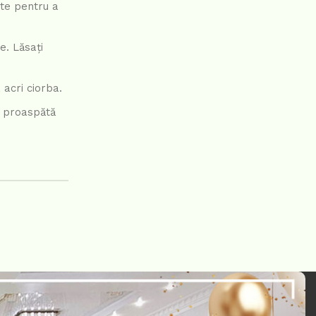
ute pentru a
e. Lăsați
 acri ciorba.
ne proaspătă