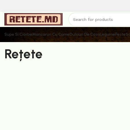
Supe Si Ciorbe
Mancaruri Cu Carne
Dulciuri De Casa
Legume
Peste
Sa
Rețete