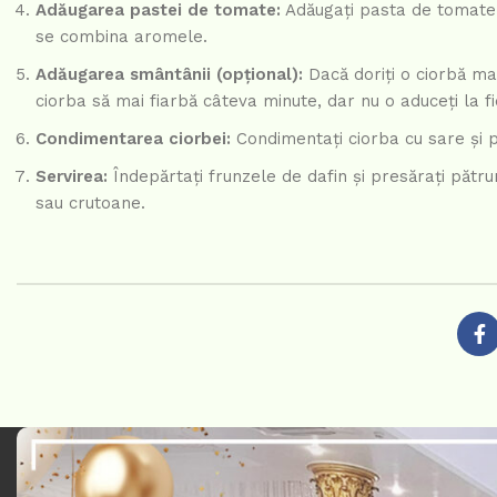
Adăugarea pastei de tomate:
Adăugați pasta de tomate ș
se combina aromele.
Adăugarea smântânii (opțional):
Dacă doriți o ciorbă ma
ciorba să mai fiarbă câteva minute, dar nu o aduceți la 
Condimentarea ciorbei:
Condimentați ciorba cu sare și pi
Servirea:
Îndepărtați frunzele de dafin și presărați pătrun
sau crutoane.