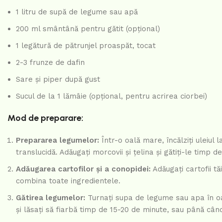
1 litru de supă de legume sau apă
200 ml smântână pentru gătit (opțional)
1 legătură de pătrunjel proaspăt, tocat
2-3 frunze de dafin
Sare și piper după gust
Sucul de la 1 lămâie (opțional, pentru acrirea ciorbei)
Mod de preparare:
Prepararea legumelor:
Într-o oală mare, încălziți uleiul 
translucidă. Adăugați morcovii și țelina și gătiți-le timp
Adăugarea cartofilor și a conopidei:
Adăugați cartofii t
combina toate ingredientele.
Gătirea legumelor:
Turnați supa de legume sau apa în oală
și lăsați să fiarbă timp de 15-20 de minute, sau până câ