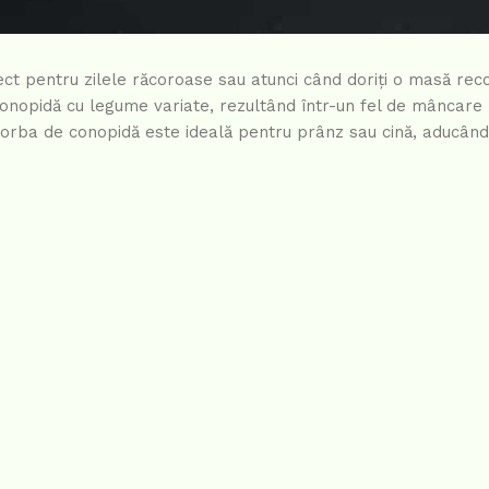
ect pentru zilele răcoroase sau atunci când doriți o masă reco
nopidă cu legume variate, rezultând într-un fel de mâncare 
 ciorba de conopidă este ideală pentru prânz sau cină, aducân