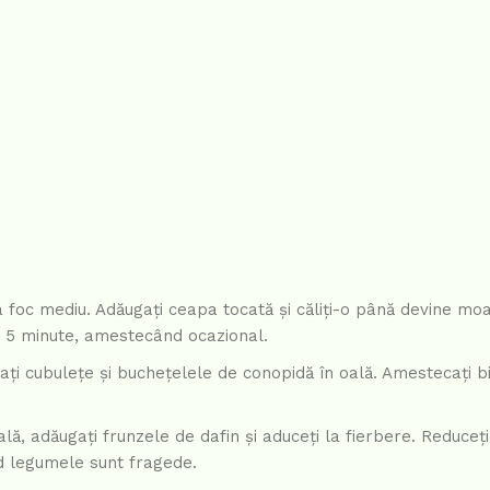
la foc mediu. Adăugați ceapa tocată și căliți-o până devine moa
 de 5 minute, amestecând ocazional.
ăiați cubulețe și buchețelele de conopidă în oală. Amestecați 
, adăugați frunzele de dafin și aduceți la fierbere. Reduceți
nd legumele sunt fragede.