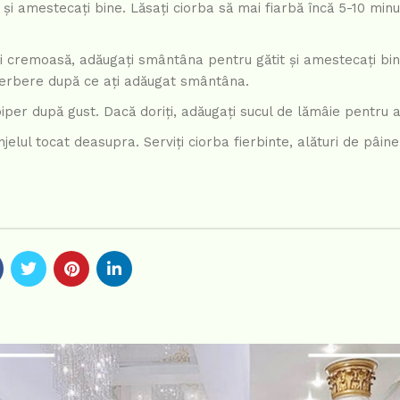
i amestecați bine. Lăsați ciorba să mai fiarbă încă 5-10 min
i cremoasă, adăugați smântâna pentru gătit și amestecați bin
fierbere după ce ați adăugat smântâna.
per după gust. Dacă doriți, adăugați sucul de lămâie pentru a
jelul tocat deasupra. Serviți ciorba fierbinte, alături de pâi