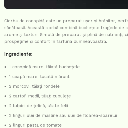
Ciorba de conopidă este un preparat ușor și hrănitor, perf
sănătoasă. Această ciorbă combină buchețele fragede de co
arome și texturi. Simplă de preparat și plină de nutrienți,
prospețime și confort în farfuria dumneavoastră.
Ingrediente:
1 conopidă mare, tăiată buchețele
1 ceapă mare, tocată mărunt
2 morcovi, tăiați rondele
2 cartofi medii, tăiați cubulețe
2 tulpini de țelină, tăiate felii
2 linguri ulei de măsline sau ulei de floarea-soarelui
2 linguri pastă de tomate