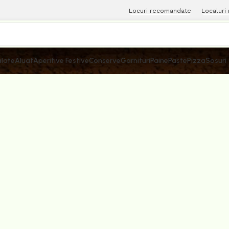
Locuri recomandate
Localuri
late
Aluat
Aperitive Festive
Conserve
Garnituri
Paine
Paste
Pizza
Sosuri