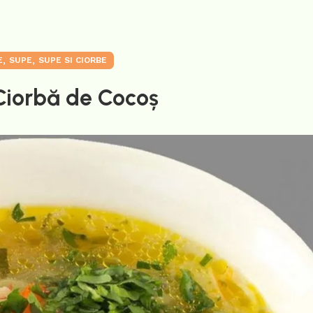
,
,
E
SUPE
SUPE SI CIORBE
Ciorbă de Cocoș