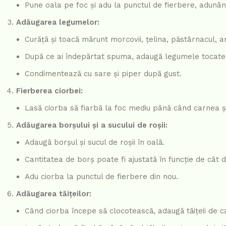
Pune oala pe foc și adu la punctul de fierbere, adun
Adăugarea legumelor:
Curăță și toacă mărunt morcovii, țelina, păstârnacul, ar
După ce ai îndepărtat spuma, adaugă legumele tocate 
Condimentează cu sare și piper după gust.
Fierberea ciorbei:
Lasă ciorba să fiarbă la foc mediu până când carnea ș
Adăugarea borșului și a sucului de roșii:
Adaugă borșul și sucul de roșii în oală.
Cantitatea de borș poate fi ajustată în funcție de cât d
Adu ciorba la punctul de fierbere din nou.
Adăugarea tăițeilor:
Când ciorba începe să clocotească, adaugă tăițeii de c