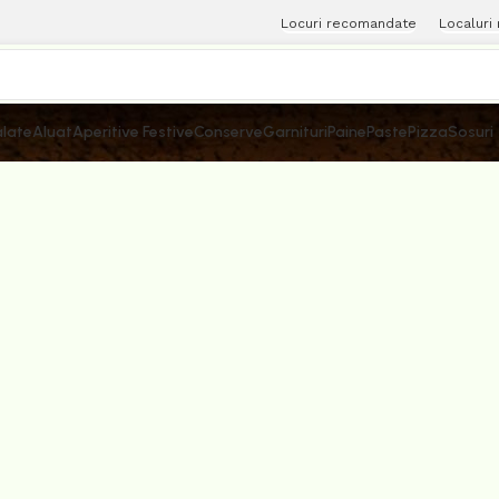
Locuri recomandate
Localuri
late
Aluat
Aperitive Festive
Conserve
Garnituri
Paine
Paste
Pizza
Sosuri