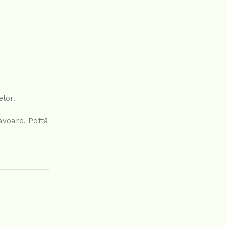
elor.
avoare. Poftă