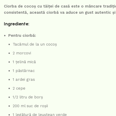
Ciorba de cocoș cu tăiței de casă este o mâncare tradiți
consistentă, această ciorbă va aduce un gust autentic și 
Ingrediente:
Pentru ciorbă:
Tacâmul de la un cocoș
2 morcovi
1 țelină mică
1 păstârnac
1 ardei gras
2 cepe
1/2 litru de borș
200 ml suc de roșii
1 legătură de leuștean verde