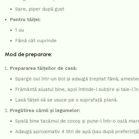
Sare, piper după gust
Pentru tăiței:
1 ou
Făină cât cuprinde
Mod de preparare:
Prepararea tăițeilor de casă:
Sparge oul într-un bol și adaugă treptat făină, ameste
Frământă aluatul bine, apoi întinde-l subțire și taie-l în 
Lasă tăițeii să se usuce pe o suprafață plană.
Pregătirea cărnii și legumelor:
Spală bine tacâmul de cocoș și pune-l într-o oală mar
Adaugă aproximativ 4 litri de apă (sau după preferință)