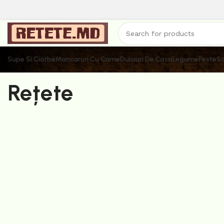
Supe Si Ciorbe
Mancaruri Cu Carne
Dulciuri De Casa
Legume
Peste
Sa
Rețete