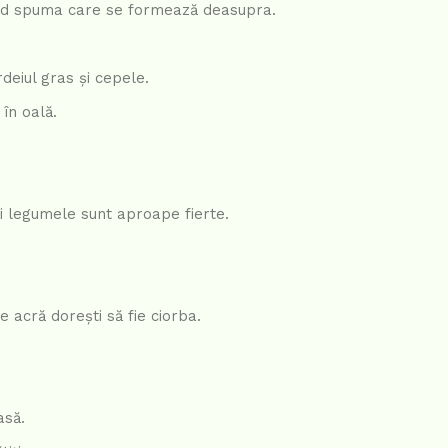
ând spuma care se formează deasupra.
deiul gras și cepele.
în oală.
i legumele sunt aproape fierte.
e acră dorești să fie ciorba.
asă.