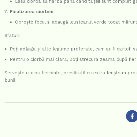
Lasă ciorba să fiarbă până când tăițeii sunt complet găt
Finalizarea ciorbei:
Oprește focul și adaugă leușteanul verde tocat mărun
Sfaturi:
Poți adăuga și alte legume preferate, cum ar fi cartofi sa
Pentru o ciorbă mai clară, poți strecura zeama după fierb
Servește ciorba fierbinte, presărată cu extra leuștean pro
bună!