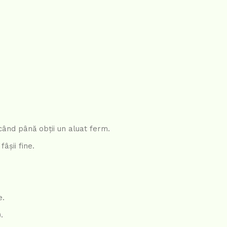
când până obții un aluat ferm.
fâșii fine.
e.
.