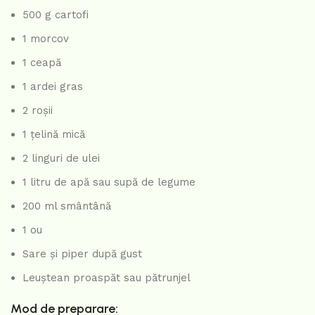
500 g cartofi
1 morcov
1 ceapă
1 ardei gras
2 roșii
1 țelină mică
2 linguri de ulei
1 litru de apă sau supă de legume
200 ml smântână
1 ou
Sare și piper după gust
Leuștean proaspăt sau pătrunjel
Mod de preparare: