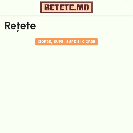
Rețete
,
,
CIORBE
SUPE
SUPE SI CIORBE