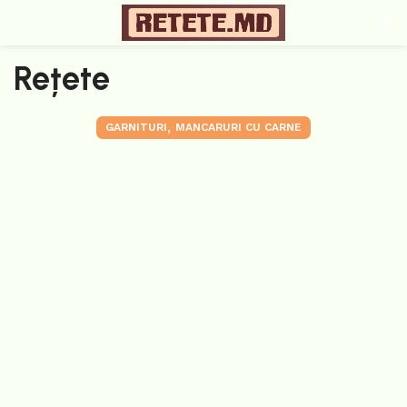
Rețete
,
GARNITURI
MANCARURI CU CARNE