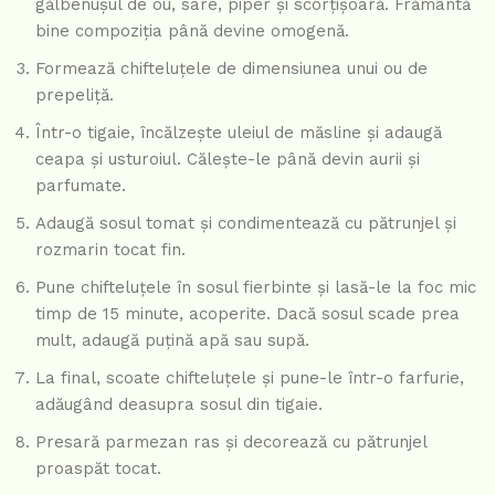
gălbenușul de ou, sare, piper și scorțișoară. Frământă
bine compoziția până devine omogenă.
Formează chifteluțele de dimensiunea unui ou de
prepeliță.
Într-o tigaie, încălzește uleiul de măsline și adaugă
ceapa și usturoiul. Călește-le până devin aurii și
parfumate.
Adaugă sosul tomat și condimentează cu pătrunjel și
rozmarin tocat fin.
Pune chifteluțele în sosul fierbinte și lasă-le la foc mic
timp de 15 minute, acoperite. Dacă sosul scade prea
mult, adaugă puțină apă sau supă.
La final, scoate chifteluțele și pune-le într-o farfurie,
adăugând deasupra sosul din tigaie.
Presară parmezan ras și decorează cu pătrunjel
proaspăt tocat.