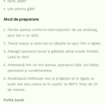
sare, piper
ulei pentru gătit
Mod de preparare:
Fierbe quinoa conform instrucțiunilor de pe ambalaj,
apoi las-o la răcit.
Toacă ceapa și usturoiul și călește-le ușor într-o tigaie.
Adaugă spanacul tocat și gătește până scade lichidul.
Lasă la răcit.
Amestecă într-un bol quinoa, spanacul călit, oul bătut,
pesmetul și condimentele.
Modelează chifteluțe mici și prăjește-le în tigaie cu
puțin ulei sau coace-le în cuptor la 180°C timp de 20
de minute.
Poftă bună!