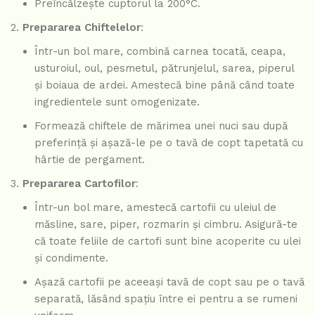
Preîncălzește cuptorul la 200°C.
Prepararea Chiftelelor
:
Într-un bol mare, combină carnea tocată, ceapa,
usturoiul, oul, pesmetul, pătrunjelul, sarea, piperul
și boiaua de ardei. Amestecă bine până când toate
ingredientele sunt omogenizate.
Formează chiftele de mărimea unei nuci sau după
preferință și așază-le pe o tavă de copt tapetată cu
hârtie de pergament.
Prepararea Cartofilor
:
Într-un bol mare, amestecă cartofii cu uleiul de
măsline, sare, piper, rozmarin și cimbru. Asigură-te
că toate feliile de cartofi sunt bine acoperite cu ulei
și condimente.
Așază cartofii pe aceeași tavă de copt sau pe o tavă
separată, lăsând spațiu între ei pentru a se rumeni