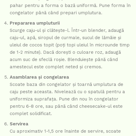
pahar pentru a forma o bază uniformă. Pune forma în
congelator până când prepari umplutura.
Prepararea umpluturii
Scurge caju-ul și clătește-l. Într-un blender, adaugă
caju-ul, apă, siropul de curmale, sucul de lămâie și
uleiul de cocos topit (poți topi uleiul în microunde timp
de 1-2 minute). Dacă dorești o culoare roz, adaugă
acum suc de sfeclă roșie. Blenduiește până când
amestecul este complet neted și cremos.
Asamblarea și congelarea
Scoate baza din congelator și toarnă umplutura de
caju peste aceasta. Nivelează cu o spatulă pentru a
uniformiza suprafața. Pune din nou în congelator
pentru 6-8 ore, sau până când cheesecake-ul este
complet solidificat.
Servirea
Cu aproximativ 1-1,5 ore înainte de servire, scoate