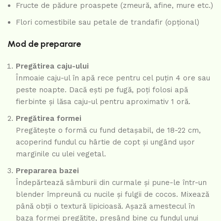
Fructe de pădure proaspete (zmeură, afine, mure etc.)
Flori comestibile sau petale de trandafir (opțional)
Mod de preparare
Pregătirea caju-ului
Înmoaie caju-ul în apă rece pentru cel puțin 4 ore sau
peste noapte. Dacă ești pe fugă, poți folosi apă
fierbinte și lăsa caju-ul pentru aproximativ 1 oră.
Pregătirea formei
Pregătește o formă cu fund detașabil, de 18-22 cm,
acoperind fundul cu hârtie de copt și ungând ușor
marginile cu ulei vegetal.
Prepararea bazei
Îndepărtează sâmburii din curmale și pune-le într-un
blender împreună cu nucile și fulgii de cocos. Mixează
până obții o textură lipicioasă. Așază amestecul în
baza formei pregătite, presând bine cu fundul unui