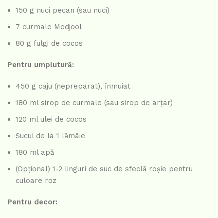
150 g nuci pecan (sau nuci)
7 curmale Medjool
80 g fulgi de cocos
Pentru umplutură:
450 g caju (nepreparat), înmuiat
180 ml sirop de curmale (sau sirop de arțar)
120 ml ulei de cocos
Sucul de la 1 lămâie
180 ml apă
(Opțional) 1-2 linguri de suc de sfeclă roșie pentru
culoare roz
Pentru decor: