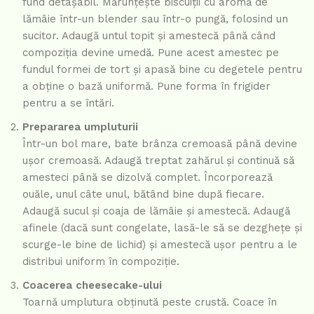
fund detașabil. Mărunțește biscuiții cu aromă de
lămâie într-un blender sau într-o pungă, folosind un
sucitor. Adaugă untul topit și amestecă până când
compoziția devine umedă. Pune acest amestec pe
fundul formei de tort și apasă bine cu degetele pentru
a obține o bază uniformă. Pune forma în frigider
pentru a se întări.
Prepararea umpluturii
Într-un bol mare, bate brânza cremoasă până devine
ușor cremoasă. Adaugă treptat zahărul și continuă să
amesteci până se dizolvă complet. Încorporează
ouăle, unul câte unul, bătând bine după fiecare.
Adaugă sucul și coaja de lămâie și amestecă. Adaugă
afinele (dacă sunt congelate, lasă-le să se dezghețe și
scurge-le bine de lichid) și amestecă ușor pentru a le
distribui uniform în compoziție.
Coacerea cheesecake-ului
Toarnă umplutura obținută peste crustă. Coace în