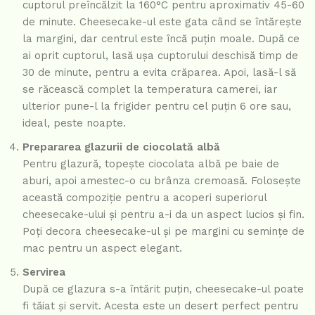
cuptorul preîncălzit la 160°C pentru aproximativ 45-60
de minute. Cheesecake-ul este gata când se întărește
la margini, dar centrul este încă puțin moale. După ce
ai oprit cuptorul, lasă ușa cuptorului deschisă timp de
30 de minute, pentru a evita crăparea. Apoi, lasă-l să
se răcească complet la temperatura camerei, iar
ulterior pune-l la frigider pentru cel puțin 6 ore sau,
ideal, peste noapte.
Prepararea glazurii de ciocolată albă
Pentru glazură, topește ciocolata albă pe baie de
aburi, apoi amestec-o cu brânza cremoasă. Folosește
această compoziție pentru a acoperi superiorul
cheesecake-ului și pentru a-i da un aspect lucios și fin.
Poți decora cheesecake-ul și pe margini cu semințe de
mac pentru un aspect elegant.
Servirea
După ce glazura s-a întărit puțin, cheesecake-ul poate
fi tăiat și servit. Acesta este un desert perfect pentru