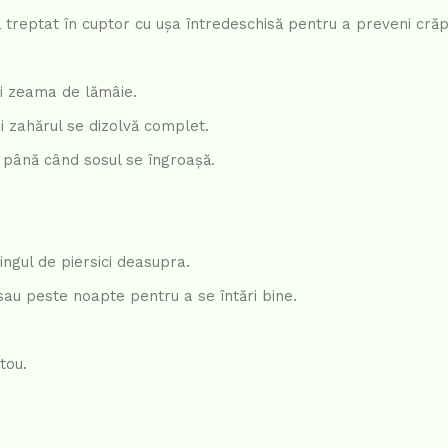
 treptat în cuptor cu ușa întredeschisă pentru a preveni cră
 și zeama de lămâie.
i zahărul se dizolvă complet.
 până când sosul se îngroașă.
ngul de piersici deasupra.
sau peste noapte pentru a se întări bine.
tou.