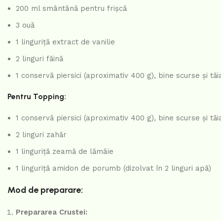
200 ml smântână pentru frișcă
3 ouă
1 linguriță extract de vanilie
2 linguri făină
1 conservă piersici (aproximativ 400 g), bine scurse și tăia
Pentru Topping:
1 conservă piersici (aproximativ 400 g), bine scurse și tăia
2 linguri zahăr
1 linguriță zeamă de lămâie
1 linguriță amidon de porumb (dizolvat în 2 linguri apă)
Mod de preparare:
Prepararea Crustei: