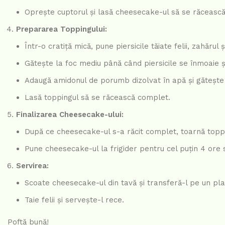
Oprește cuptorul și lasă cheesecake-ul să se răcească
Prepararea Toppingului:
Într-o cratiță mică, pune piersicile tăiate felii, zahărul
Gătește la foc mediu până când piersicile se înmoaie ș
Adaugă amidonul de porumb dizolvat în apă și gătește
Lasă toppingul să se răcească complet.
Finalizarea Cheesecake-ului:
După ce cheesecake-ul s-a răcit complet, toarnă toppi
Pune cheesecake-ul la frigider pentru cel puțin 4 ore 
Servirea:
Scoate cheesecake-ul din tavă și transferă-l pe un pla
Taie felii și servește-l rece.
Poftă bună!