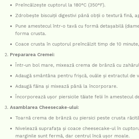
Preîncălzește cuptorul la 180°C (350°F).
Zdrobește biscuiții digestivi până obții o textură fină, 
Pune amestecul într-o tavă cu formă detașabilă (diamet
forma crusta.
Coace crusta în cuptorul preîncălzit timp de 10 minute
Prepararea Cremei:
Într-un bol mare, mixează crema de brânză cu zahăru
Adaugă smântâna pentru frișcă, ouăle și extractul de v
Adaugă făina și mixează până la încorporare.
Încorporează ușor piersicile tăiate felii în amestecul 
Asamblarea Cheesecake-ului:
Toarnă crema de brânză cu piersici peste crusta răcită
Nivelează suprafața și coace cheesecake-ul în cuptoru
marginile sunt fermă, dar centrul încă ușor moale.