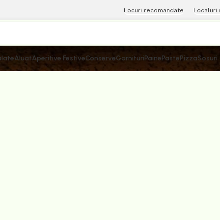
Locuri recomandate
Localuri
late
Aluat
Aperitive Festive
Conserve
Garnituri
Paine
Paste
Pizza
Sosuri