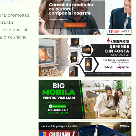
xtura cremoasă
Crusta
 prin gust și
la o reuniune