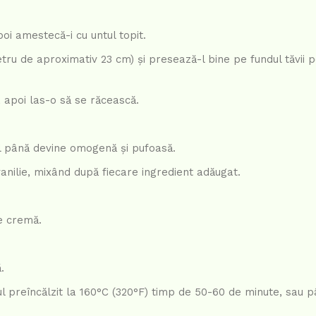
apoi amestecă-i cu untul topit.
ru de aproximativ 23 cm) și presează-l bine pe fundul tăvii 
, apoi las-o să se răcească.
l până devine omogenă și pufoasă.
anilie, mixând după fiecare ingredient adăugat.
de cremă.
.
l preîncălzit la 160°C (320°F) timp de 50-60 de minute, sau 