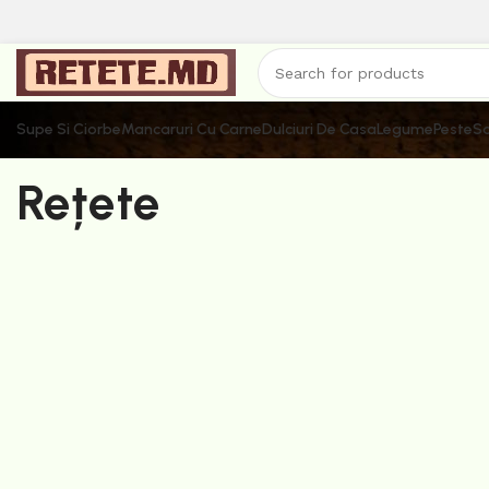
Supe Si Ciorbe
Mancaruri Cu Carne
Dulciuri De Casa
Legume
Peste
Sa
Rețete