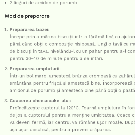
2 linguri de amidon de porumb
Mod de preparare
Prepararea bazei:
Începe prin a măcina biscuiții într-o fărâmă fină cu ajuto
până când obții o compoziție nisipoasă. Ungi o tavă cu 
de biscuiți în tavă, nivelându-l cu un pahar pentru a-l co
pentru 30-40 de minute pentru a se întări.
Prepararea umpluturii:
Într-un bol mare, amestecă brânza cremoasă cu zahărul 
smântâna pentru frișcă și amestecă bine. Încorporează o
amidonul de porumb și amestecă bine până obții o pastă 
Coacerea cheesecake-ului:
Preîncălzește cuptorul la 120°C. Toarnă umplutura în for
de jos a cuptorului pentru a menține umiditatea. Coace ch
va deveni fermă, iar centrul va rămâne ușor moale. După 
ușa ușor deschisă, pentru a preveni crăparea.