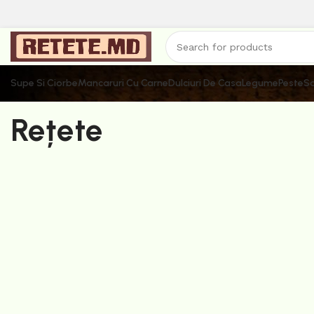
Supe Si Ciorbe
Mancaruri Cu Carne
Dulciuri De Casa
Legume
Peste
Sa
Rețete