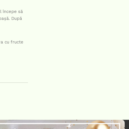
l începe să
roașă. După
a cu fructe