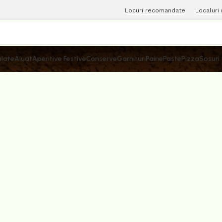
Locuri recomandate
Localuri
late
Aluat
Aperitive Festive
Conserve
Garnituri
Paine
Paste
Pizza
Sosuri