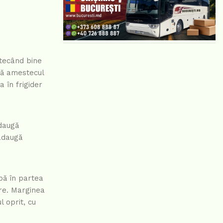
stecând bine
gă amestecul
 în frigider
Adaugă
adaugă
pă în partea
ore. Marginea
 oprit, cu