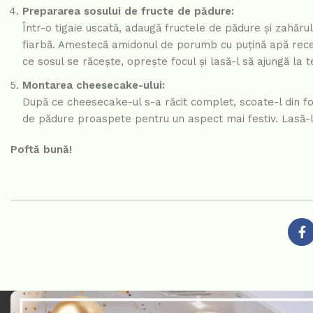
Prepararea sosului de fructe de pădure:
Într-o tigaie uscată, adaugă fructele de pădure și zahăr
fiarbă. Amestecă amidonul de porumb cu puțină apă rece,
ce sosul se răcește, oprește focul și lasă-l să ajungă la
Montarea cheesecake-ului:
După ce cheesecake-ul s-a răcit complet, scoate-l din f
de pădure proaspete pentru un aspect mai festiv. Lasă-l s
Poftă bună!