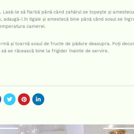
ul. Lasă-le să fiarbă până când zahărul se topește și amestecu
 adaugă-l în tigaie și amestecă bine până când sosul se îng
 temperatura camerei.
ormă și toarnă sosul de fructe de pădure deasupra. Poți decor
ă se răcească bine la frigider înainte de servire.