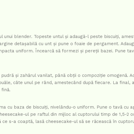
rul unui blender. Topeste untul și adaugă-l peste biscuiți, ame
margine detașabilă cu unt și pune o foaie de pergament. Adau
mpacta uniform. Încearcă să formezi și pereții bazei. Pune tava
pudră și zahărul vanilat, până obții o compoziție omogenă. 
uăle, câte unul pe rând, amestecând după fiecare. La final, 
fină.
ma cu baza de biscuiți, nivelându-o uniform. Pune o tavă cu a
eesecake-ul pe raftul din mijloc al cuptorului timp de 1,5-2 
ce s-a coaptă, lasă cheesecake-ul să se răcească în cuptorul