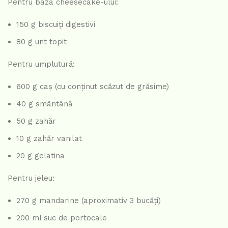
Pentru baza cheesecake-ului:
150 g biscuiți digestivi
80 g unt topit
Pentru umplutură:
600 g caș (cu conținut scăzut de grăsime)
40 g smântână
50 g zahăr
10 g zahăr vanilat
20 g gelatina
Pentru jeleu:
270 g mandarine (aproximativ 3 bucăți)
200 ml suc de portocale