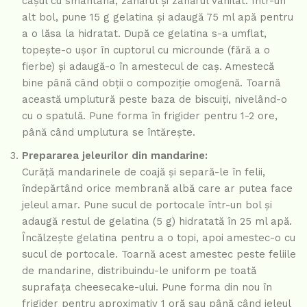
cașul cu smântâna, zahărul și zahărul vanilat. Într-un
alt bol, pune 15 g gelatina și adaugă 75 ml apă pentru
a o lăsa la hidratat. După ce gelatina s-a umflat,
topește-o ușor în cuptorul cu microunde (fără a o
fierbe) și adaugă-o în amestecul de caș. Amestecă
bine până când obții o compoziție omogenă. Toarnă
această umplutură peste baza de biscuiți, nivelând-o
cu o spatulă. Pune forma în frigider pentru 1-2 ore,
până când umplutura se întărește.
Prepararea jeleurilor din mandarine:
Curăță mandarinele de coajă și separă-le în felii,
îndepărtând orice membrană albă care ar putea face
jeleul amar. Pune sucul de portocale într-un bol și
adaugă restul de gelatina (5 g) hidratată în 25 ml apă.
Încălzește gelatina pentru a o topi, apoi amestec-o cu
sucul de portocale. Toarnă acest amestec peste feliile
de mandarine, distribuindu-le uniform pe toată
suprafața cheesecake-ului. Pune forma din nou în
frigider pentru aproximativ 1 oră sau până când jeleul