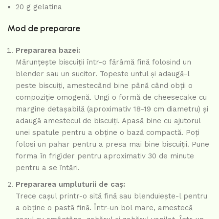
20 g gelatina
Mod de preparare
Prepararea bazei:
Mărunțește biscuiții într-o fărâmă fină folosind un
blender sau un sucitor. Topeste untul și adaugă-l
peste biscuiți, amestecând bine până când obții o
compoziție omogenă. Ungi o formă de cheesecake cu
margine detașabilă (aproximativ 18-19 cm diametru) și
adaugă amestecul de biscuiți. Apasă bine cu ajutorul
unei spatule pentru a obține o bază compactă. Poți
folosi un pahar pentru a presa mai bine biscuiții. Pune
forma în frigider pentru aproximativ 30 de minute
pentru a se întări.
Prepararea umpluturii de caș:
Trece cașul printr-o sită fină sau blenduiește-l pentru
a obține o pastă fină. Într-un bol mare, amestecă