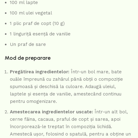
100 ml lapte
100 ml ulei vegetal
1 plic praf de copt (10 g)
1 linguriță esență de vanilie
Un praf de sare
Mod de preparare
Pregătirea ingredientelor:
Într-un bol mare, bate
ouăle împreună cu zahărul până obții o compoziție
spumoasă și deschisă la culoare. Adaugă uleiul,
laptele și esența de vanilie, amestecând continuu
pentru omogenizare.
Amestecarea ingredientelor uscate:
Într-un alt bol,
cerne făina, cacaua, praful de copt și sarea, apoi
încorporează-le treptat în compoziția lichidă.
Amestecă ușor, folosind o spatulă, pentru a obține un