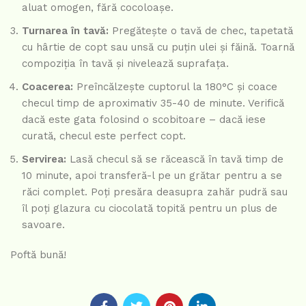
aluat omogen, fără cocoloașe.
Turnarea în tavă:
Pregătește o tavă de chec, tapetată
cu hârtie de copt sau unsă cu puțin ulei și făină. Toarnă
compoziția în tavă și nivelează suprafața.
Coacerea:
Preîncălzește cuptorul la 180°C și coace
checul timp de aproximativ 35-40 de minute. Verifică
dacă este gata folosind o scobitoare – dacă iese
curată, checul este perfect copt.
Servirea:
Lasă checul să se răcească în tavă timp de
10 minute, apoi transferă-l pe un grătar pentru a se
răci complet. Poți presăra deasupra zahăr pudră sau
îl poți glazura cu ciocolată topită pentru un plus de
savoare.
Poftă bună!