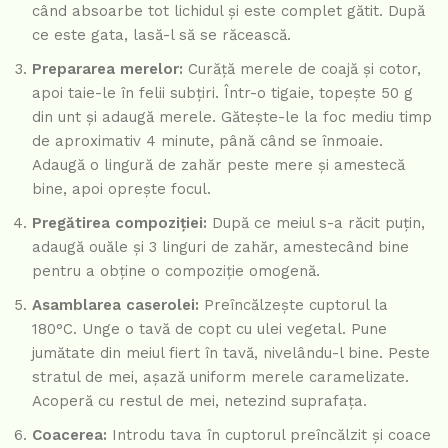
când absoarbe tot lichidul și este complet gătit. După
ce este gata, lasă-l să se răcească.
Prepararea merelor:
Curăță merele de coajă și cotor,
apoi taie-le în felii subțiri. Într-o tigaie, topește 50 g
din unt și adaugă merele. Gătește-le la foc mediu timp
de aproximativ 4 minute, până când se înmoaie.
Adaugă o lingură de zahăr peste mere și amestecă
bine, apoi oprește focul.
Pregătirea compoziției:
După ce meiul s-a răcit puțin,
adaugă ouăle și 3 linguri de zahăr, amestecând bine
pentru a obține o compoziție omogenă.
Asamblarea caserolei:
Preîncălzește cuptorul la
180°C. Unge o tavă de copt cu ulei vegetal. Pune
jumătate din meiul fiert în tavă, nivelându-l bine. Peste
stratul de mei, așază uniform merele caramelizate.
Acoperă cu restul de mei, netezind suprafața.
Coacerea:
Introdu tava în cuptorul preîncălzit și coace