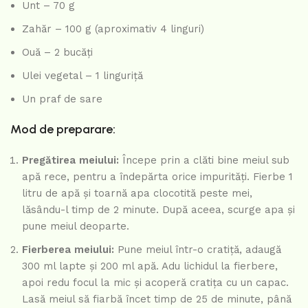
Unt – 70 g
Zahăr – 100 g (aproximativ 4 linguri)
Ouă – 2 bucăți
Ulei vegetal – 1 linguriță
Un praf de sare
Mod de preparare:
Pregătirea meiului:
Începe prin a clăti bine meiul sub
apă rece, pentru a îndepărta orice impurități. Fierbe 1
litru de apă și toarnă apa clocotită peste mei,
lăsându-l timp de 2 minute. După aceea, scurge apa și
pune meiul deoparte.
Fierberea meiului:
Pune meiul într-o cratiță, adaugă
300 ml lapte și 200 ml apă. Adu lichidul la fierbere,
apoi redu focul la mic și acoperă cratița cu un capac.
Lasă meiul să fiarbă încet timp de 25 de minute, până