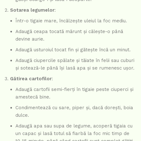
Sotarea legumelor
:
Într-o tigaie mare, încălzește uleiul la foc mediu.
Adaugă ceapa tocată mărunt și călește-o până
devine aurie.
Adaugă usturoiul tocat fin și gătește încă un minut.
Adaugă ciupercile spălate și tăiate în felii sau cuburi
și sotează-le până își lasă apa și se rumenesc ușor.
Gătirea cartofilor
:
Adaugă cartofii semi-fierți în tigaie peste ciuperci și
amestecă bine.
Condimentează cu sare, piper și, dacă dorești, boia
dulce.
Adaugă apa sau supa de legume, acoperă tigaia cu
un capac și lasă totul să fiarbă la foc mic timp de
10-15 minute, până când cartofii sunt complet gătiți