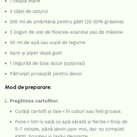
1 ceapă mare
3 căței de usturoi
200 ml de smântână pentru gătit (20-30% grăsime)
2 linguri de ulei de floarea-soarelui sau de măsline
50 ml de apă sau supă de legume
Sare și piper după gust
1 linguriță de boia dulce (opțional)
Pătrunjel proaspăt pentru decor
Mod de preparare:
Pregătirea cartofilor
:
Curăță cartofii și taie-i în cuburi sau felii groase.
Pune-i într-o oală cu apă sărată și fierbe-i timp de
5-7 minute, până devin ușor moi, dar nu complet
gătiți. Scurge-i și lasă-i deoparte.