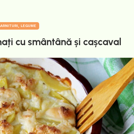
,
ARNITURI
LEGUME
nați cu smântână și cașcaval