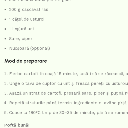
200 g cașcaval ras
1 cățel de usturoi
1 lingură unt
Sare, piper
Nucșoară (opțional)
Mod de preparare
Fierbe cartofii în coajă 15 minute, lasă-i să se răcească, a
Unge o tavă de cuptor cu unt și freacă pereții cu usturoiul
Așază un strat de cartofi, presară sare, piper și puțină
Repetă straturile până termini ingredientele, având grijă 
Coace la 180°C timp de 30–35 de minute, până se rume
Poftă bună!