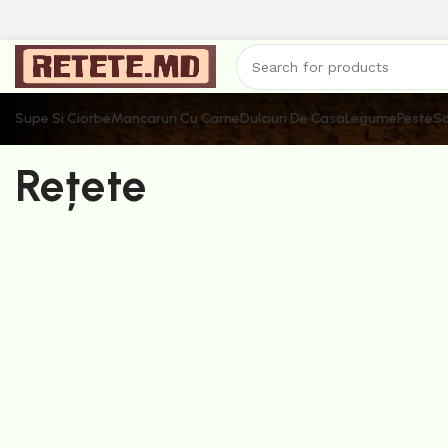
Supe Si Ciorbe
Mancaruri Cu Carne
Dulciuri De Casa
Legume
Peste
Sa
Rețete