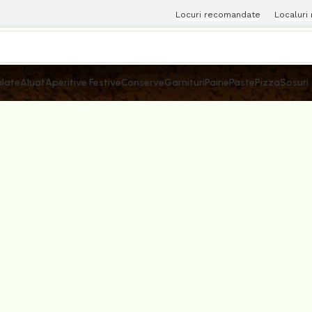
Locuri recomandate
Localuri
late
Aluat
Aperitive Festive
Conserve
Garnituri
Paine
Paste
Pizza
Sosuri