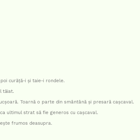
poi curăță-i și taie-i rondele.
 tăiat.
 nucșoară. Toarnă o parte din smântână și presară cașcaval.
ca ultimul strat să fie generos cu cașcaval.
nește frumos deasupra.