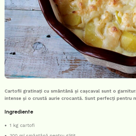
Cartofii gratinați cu smântână și cașcaval sunt o garnitu
intense și o crustă aurie crocantă. Sunt perfecți pentru m
Ingrediente
1 kg cartofi
300 ml smântână pentru gătit