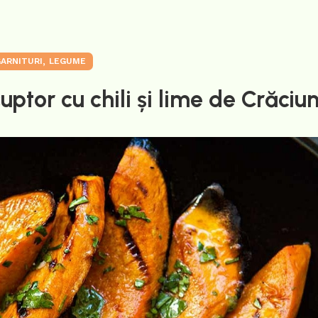
,
ARNITURI
LEGUME
cuptor cu chili și lime de Crăciu