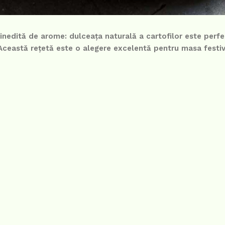
e inedită de arome: dulceața naturală a cartofilor este perf
i. Această rețetă este o alegere excelentă pentru masa festi