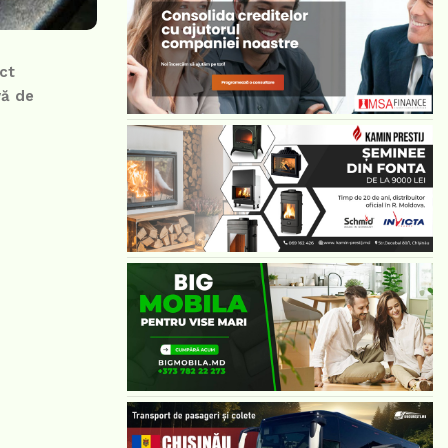
ect
vă de