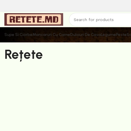
Supe Si Ciorbe
Mancaruri Cu Carne
Dulciuri De Casa
Legume
Peste
Sa
Rețete