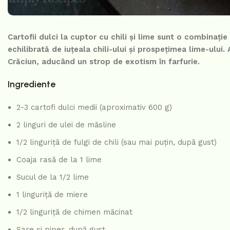
Cartofii dulci la cuptor cu chili și lime sunt o combinați
echilibrată de iuțeala chili-ului și prospețimea lime-ulu
Crăciun, aducând un strop de exotism în farfurie.
Ingrediente
2-3 cartofi dulci medii (aproximativ 600 g)
2 linguri de ulei de măsline
1/2 linguriță de fulgi de chili (sau mai puțin, după gust)
Coaja rasă de la 1 lime
Sucul de la 1/2 lime
1 linguriță de miere
1/2 linguriță de chimen măcinat
Sare și piper, după gust