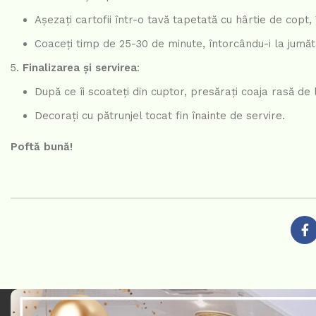
Așezați cartofii într-o tavă tapetată cu hârtie de copt,
Coaceți timp de 25-30 de minute, întorcându-i la jumăta
Finalizarea și servirea
:
După ce îi scoateți din cuptor, presărați coaja rasă d
Decorați cu pătrunjel tocat fin înainte de servire.
Poftă bună!