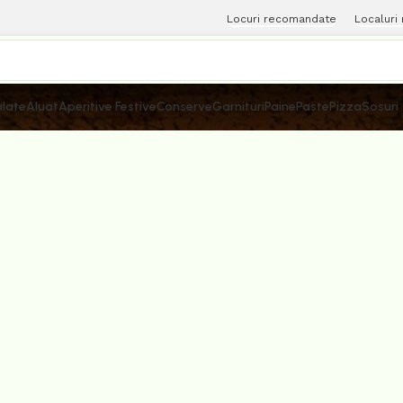
Locuri recomandate
Localuri
late
Aluat
Aperitive Festive
Conserve
Garnituri
Paine
Paste
Pizza
Sosuri