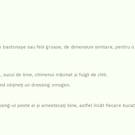
-i în bastonașe sau felii groase, de dimensiuni similare, pentru 
sucul de lime, chimenul măcinat și fulgii de chili.
nd obțineți un dressing omogen.
essing-ul peste ei și amestecați bine, astfel încât fiecare bucat