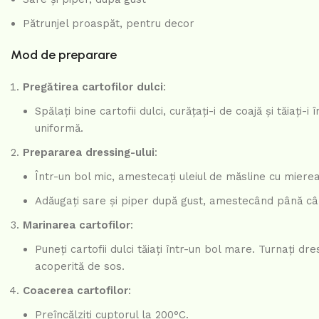
Pătrunjel proaspăt, pentru decor
Mod de preparare
Pregătirea cartofilor dulci
:
Spălați bine cartofii dulci, curățați-i de coajă și tăiați
uniformă.
Prepararea dressing-ului
:
Într-un bol mic, amestecați uleiul de măsline cu mierea, 
Adăugați sare și piper după gust, amestecând până câ
Marinarea cartofilor
:
Puneți cartofii dulci tăiați într-un bol mare. Turnați dr
acoperită de sos.
Coacerea cartofilor
:
Preîncălziți cuptorul la 200°C.