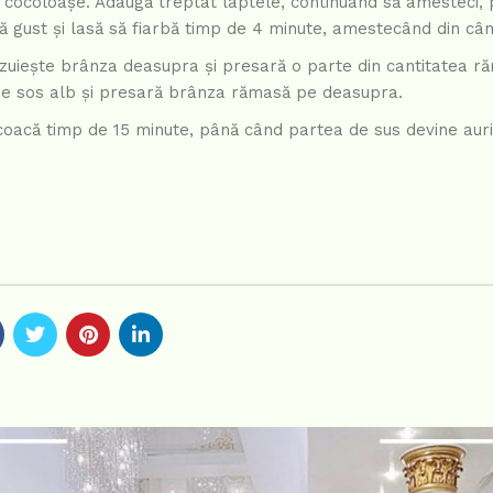
cocoloașe. Adaugă treptat laptele, continuând să amesteci,
 gust și lasă să fiarbă timp de 4 minute, amestecând din cân
 Răzuiește brânza deasupra și presară o parte din cantitatea 
 de sos alb și presară brânza rămasă pe deasupra.
e coacă timp de 15 minute, până când partea de sus devine auri