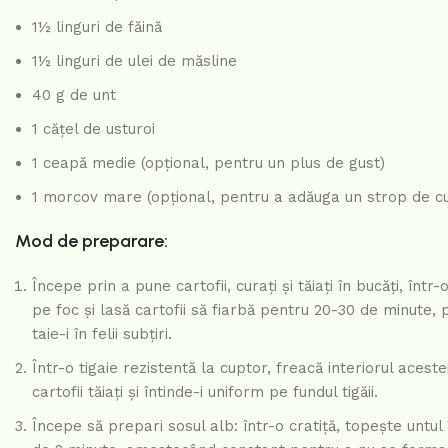
1½ linguri de făină
1½ linguri de ulei de măsline
40 g de unt
1 cățel de usturoi
1 ceapă medie (opțional, pentru un plus de gust)
1 morcov mare (opțional, pentru a adăuga un strop de c
Mod de preparare:
Începe prin a pune cartofii, curați și tăiați în bucăți, în
pe foc și lasă cartofii să fiarbă pentru 20-30 de minute, 
taie-i în felii subțiri.
Într-o tigaie rezistentă la cuptor, freacă interiorul acest
cartofii tăiați și întinde-i uniform pe fundul tigăii.
Începe să prepari sosul alb: într-o cratiță, topește untu