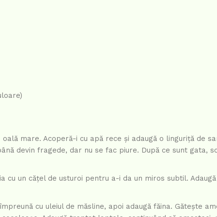
uloare)
tr-o oală mare. Acoperă-i cu apă rece și adaugă o linguriță de s
până devin fragede, dar nu se fac piure. După ce sunt gata, sc
eia cu un cățel de usturoi pentru a-i da un miros subtil. Adaug
l împreună cu uleiul de măsline, apoi adaugă făina. Gătește a