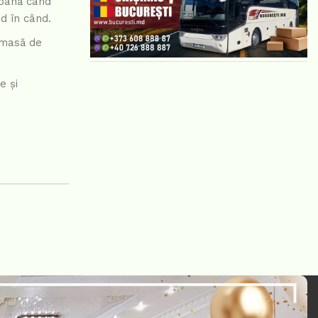
 până când
d în când.
rămasă de
e și