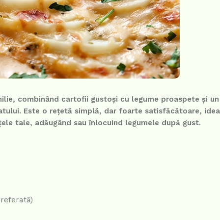
lie, combinând cartofii gustoși cu legume proaspete și un
ului. Este o rețetă simplă, dar foarte satisfăcătoare, ide
ințele tale, adăugând sau înlocuind legumele după gust.
preferată)