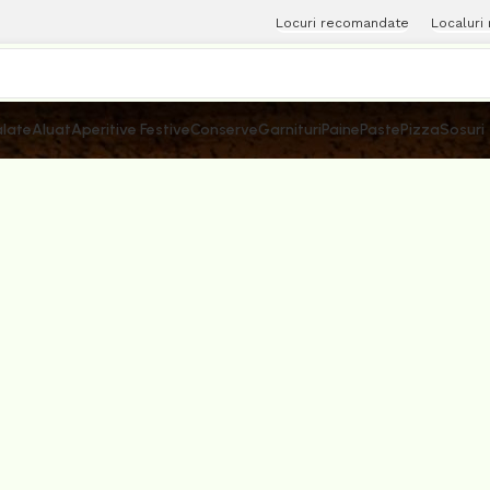
Locuri recomandate
Localuri
late
Aluat
Aperitive Festive
Conserve
Garnituri
Paine
Paste
Pizza
Sosuri