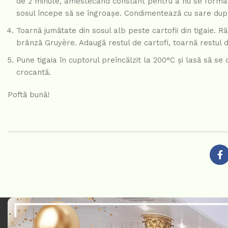
de 2 minute, amestecând constant pentru a nu se forma 
sosul începe să se îngroașe. Condimentează cu sare după
Toarnă jumătate din sosul alb peste cartofii din tigaie.
brânză Gruyère. Adaugă restul de cartofi, toarnă restul
Pune tigaia în cuptorul preîncălzit la 200°C și lasă să s
crocantă.
Poftă bună!