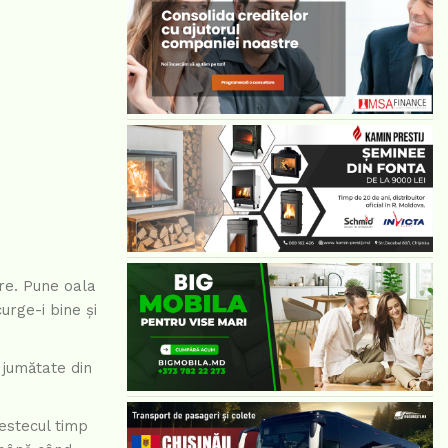
are. Pune oala
urge-i bine și
ă jumătate din
mestecul timp