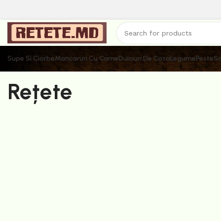
Supe Si Ciorbe
Mancaruri Cu Carne
Dulciuri De Casa
Legume
Peste
Sa
Rețete