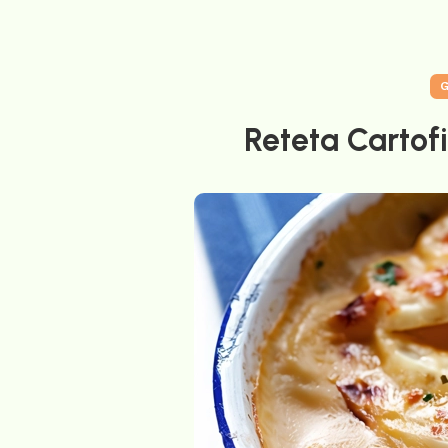
G
Reteta Cartof