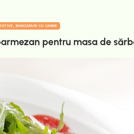
,
ESTIVE
MANCARURI CU CARNE
 parmezan pentru masa de sărb