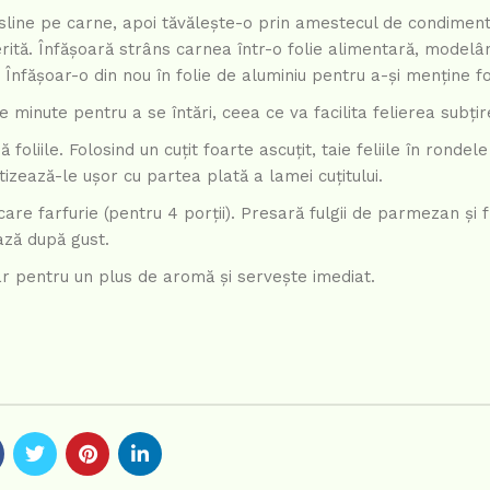
sline pe carne, apoi tăvălește-o prin amestecul de condimen
ită. Înfășoară strâns carnea într-o folie alimentară, modelâ
Înfășoar-o din nou în folie de aluminiu pentru a-și menține f
minute pentru a se întări, ceea ce va facilita felierea subțir
liile. Folosind un cuțit foarte ascuțit, taie feliile în rondele
zează-le ușor cu partea plată a lamei cuțitului.
care farfurie (pentru 4 porții). Presară fulgii de parmezan și 
ază după gust.
 pentru un plus de aromă și servește imediat.