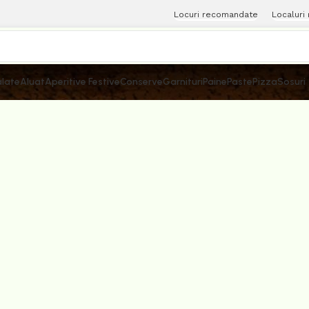
Locuri recomandate
Localuri
late
Aluat
Aperitive Festive
Conserve
Garnituri
Paine
Paste
Pizza
Sosuri