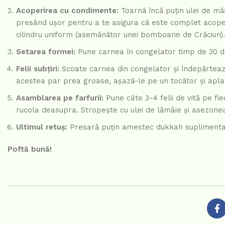
Acoperirea cu condimente:
Toarnă încă puțin ulei de mă
presând ușor pentru a te asigura că este complet acoper
cilindru uniform (asemănător unei bomboane de Crăciun). 
Setarea formei:
Pune carnea în congelator timp de 30 de 
Felii subțiri:
Scoate carnea din congelator și îndepărtează fo
acestea par prea groase, așază-le pe un tocător și aplati
Asamblarea pe farfurii:
Pune câte 3-4 felii de vită pe fie
rucola deasupra. Stropește cu ulei de lămâie și asezone
Ultimul retuș:
Presară puțin amestec dukkah suplimentar
Poftă bună!