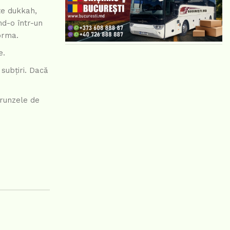
te dukkah,
nd-o într-un
orma.
e.
 subțiri. Dacă
frunzele de