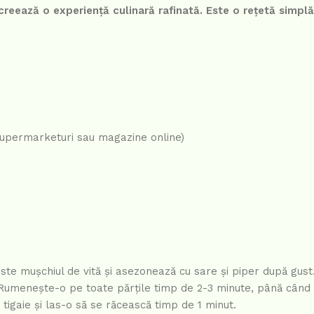
reează o experiență culinară rafinată. Este o rețetă simplă
supermarketuri sau magazine online)
ste mușchiul de vită și asezonează cu sare și piper după gust.
. Rumenește-o pe toate părțile timp de 2-3 minute, până când 
 tigaie și las-o să se răcească timp de 1 minut.