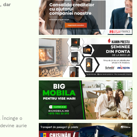
, dar
 Încinge o
devine aurie