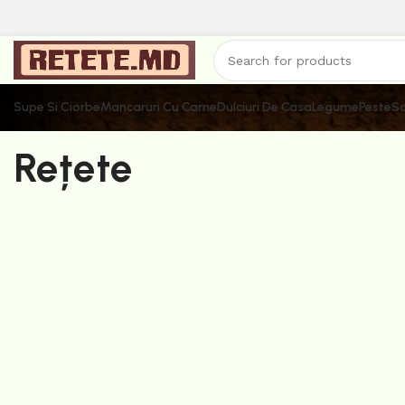
Supe Si Ciorbe
Mancaruri Cu Carne
Dulciuri De Casa
Legume
Peste
Sa
Rețete