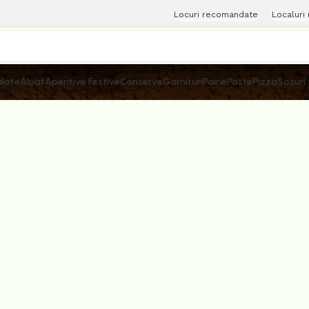
Locuri recomandate
Localuri
late
Aluat
Aperitive Festive
Conserve
Garnituri
Paine
Paste
Pizza
Sosuri