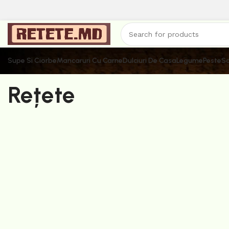
Supe Si Ciorbe
Mancaruri Cu Carne
Dulciuri De Casa
Legume
Peste
Sa
Rețete