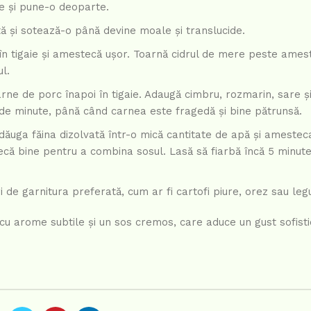
ie și pune-o deoparte.
ă și sotează-o până devine moale și translucide.
în tigaie și amestecă ușor. Toarnă cidrul de mere peste amest
l.
ne de porc înapoi în tigaie. Adaugă cimbru, rozmarin, sare și
0 de minute, până când carnea este fragedă și bine pătrunsă.
dăuga făina dizolvată într-o mică cantitate de apă și amestec
ecă bine pentru a combina sosul. Lasă să fiarbă încă 5 minut
e garnitura preferată, cum ar fi cartofi piure, orez sau leg
arome subtile și un sos cremos, care aduce un gust sofistica