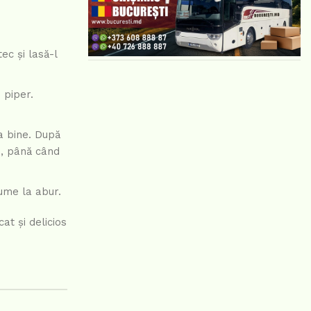
ec și lasă-l
 piper.
a bine. După
e, până când
ume la abur.
t și delicios