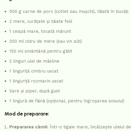
500 g carne de porc (cotlet sau mușchi), tăiată în bucăți
2 mere, curățate și tăiate felii
1 ceapă mare, tocată mărunt
200 ml cidru de mere (sau vin alb)
150 ml smântână pentru gătit
2 linguri ulei de măsline
1 linguriță cimbru uscat
1 linguriță rozmarin uscat
Sare și piper, după gust
1 lingură de făină (opțional, pentru îngroșarea sosului)
Mod de preparare:
Prepararea cărnii:
Într-o tigaie mare, încălzește uleiul 