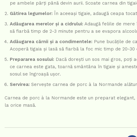
pe ambele părți până devin aurii. Scoate carnea din tiga
Gătirea legumelor:
În aceeași tigaie, adaugă ceapa tocat
Adăugarea merelor și a cidrului:
Adaugă feliile de mere 
să fiarbă timp de 2-3 minute pentru a se evapora alcoolu
Adăugarea cărnii și a condimentele:
Pune bucățile de car
Acoperă tigaia și lasă să fiarbă la foc mic timp de 20-3
Prepararea sosului:
Dacă dorești un sos mai gros, poți a
ce carnea este gata, toarnă smântâna în tigaie și amest
sosul se îngroașă ușor.
Servirea:
Servește carnea de porc à la Normande alături d
Carnea de porc à la Normande este un preparat elegant, cu 
la orice masă.