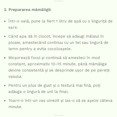
2. Prepararea mămăligii:
Într-o oală, pune la fiert 1 litru de apă cu o linguriță de
sare.
Când apa dă în clocot, începe să adaugi mălaiul în
ploaie, amestecând continuu cu un tel sau lingură de
lemn pentru a evita cocoloașele.
Micșorează focul și continuă să amesteci în mod
constant, aproximativ 10–15 minute, până mămăliga
devine consistentă și se desprinde ușor de pe pereții
vasului.
Pentru un plus de gust și o textură mai fină, poți
adăuga o lingură de unt la final.
Toarn-o într-un vas umezit și las-o să se așeze câteva
minute.