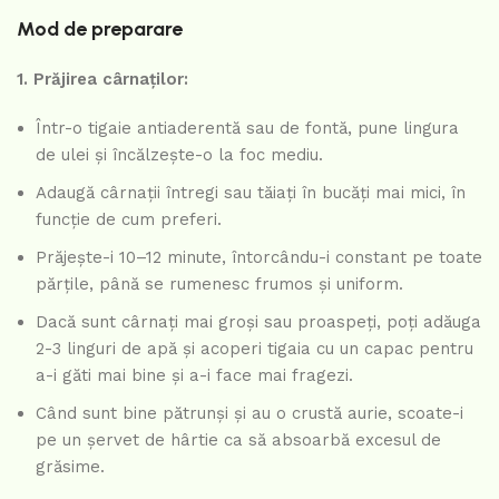
Mod de preparare
1. Prăjirea cârnaților:
Într-o tigaie antiaderentă sau de fontă, pune lingura
de ulei și încălzește-o la foc mediu.
Adaugă cârnații întregi sau tăiați în bucăți mai mici, în
funcție de cum preferi.
Prăjește-i 10–12 minute, întorcându-i constant pe toate
părțile, până se rumenesc frumos și uniform.
Dacă sunt cârnați mai groși sau proaspeți, poți adăuga
2-3 linguri de apă și acoperi tigaia cu un capac pentru
a-i găti mai bine și a-i face mai fragezi.
Când sunt bine pătrunși și au o crustă aurie, scoate-i
pe un șervet de hârtie ca să absoarbă excesul de
grăsime.