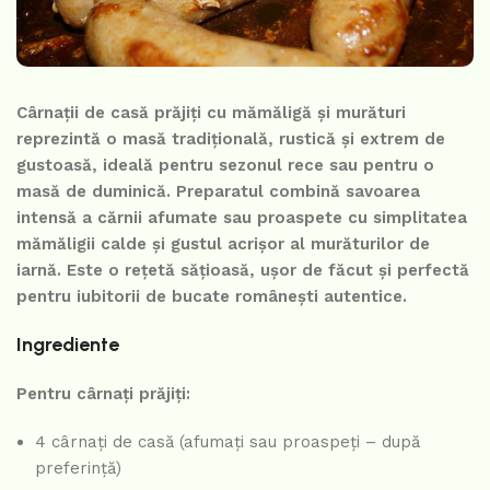
Cârnații de casă prăjiți cu mămăligă și murături
reprezintă o masă tradițională, rustică și extrem de
gustoasă, ideală pentru sezonul rece sau pentru o
masă de duminică. Preparatul combină savoarea
intensă a cărnii afumate sau proaspete cu simplitatea
mămăligii calde și gustul acrișor al murăturilor de
iarnă. Este o rețetă sățioasă, ușor de făcut și perfectă
pentru iubitorii de bucate românești autentice.
Ingrediente
Pentru cârnați prăjiți:
4 cârnați de casă (afumați sau proaspeți – după
preferință)