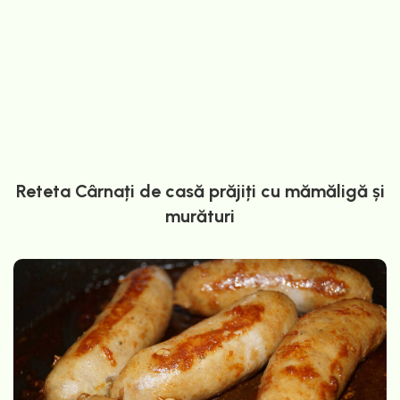
Reteta Cârnați de casă prăjiți cu mămăligă și
murături