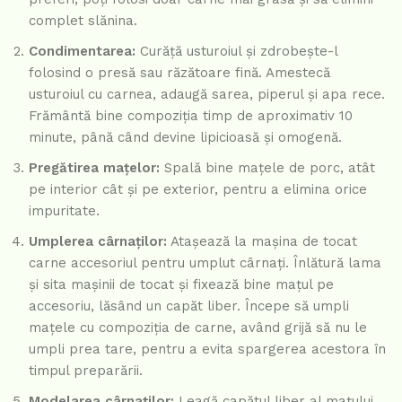
complet slănina.
Condimentarea:
Curăță usturoiul și zdrobește-l
folosind o presă sau răzătoare fină. Amestecă
usturoiul cu carnea, adaugă sarea, piperul și apa rece.
Frământă bine compoziția timp de aproximativ 10
minute, până când devine lipicioasă și omogenă.
Pregătirea mațelor:
Spală bine mațele de porc, atât
pe interior cât și pe exterior, pentru a elimina orice
impuritate.
Umplerea cârnaților:
Atașează la mașina de tocat
carne accesoriul pentru umplut cârnați. Înlătură lama
și sita mașinii de tocat și fixează bine mațul pe
accesoriu, lăsând un capăt liber. Începe să umpli
mațele cu compoziția de carne, având grijă să nu le
umpli prea tare, pentru a evita spargerea acestora în
timpul preparării.
Modelarea cârnaților:
Leagă capătul liber al mațului