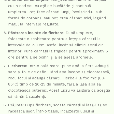
cu un nod sau cu ață de bucătărie și continuă
umplerea. Poți face cârnați lungi, încolăcindu-i sub
formă de coroană, sau poți crea cârnați mici, legând
mațul la intervale regulate.
Păstrarea înainte de fierbere:
După umplere,
folosește o scobitoare pentru a înțepa cârnații la
intervale de 2-3 cm, astfel încât să elimini aerul din
interior. Pune cârnații la frigider pentru aproximativ 5
ore pentru a se odihni și a se așeza aromele.
Fierberea:
Într-o oală mare, pune apă la fiert. Adaugă
sare și foile de dafin. Când apa începe să clocotească,
redu focul și adaugă cârnații. Fierbe-i la foc mic (80-
85°C) timp de 20-25 de minute, fără a lăsa apa să
clocotească puternic. Acest lucru va asigura ca aceștia
să rămână suculenți.
Prăjirea:
După fierbere, scoate cârnații și lasă-i să se
răcească ușor. Într-o tigaie, încălzește uleiul și