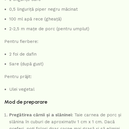
0,5 linguriță piper negru măcinat
100 ml apă rece (gheață)
2-2,5 m mațe de porc (pentru umplut)
Pentru fierbere:
2 foi de dafin
Sare (după gust)
Pentru prăjit:
Ulei vegetal
Mod de preparare
Pregătirea cărnii și a slăninei:
Taie carnea de porc și
slănina în cuburi de aproximativ 1 cm x 1 cm. Dacă
preferi, poți folosi doar carne mai grasă și să elimini