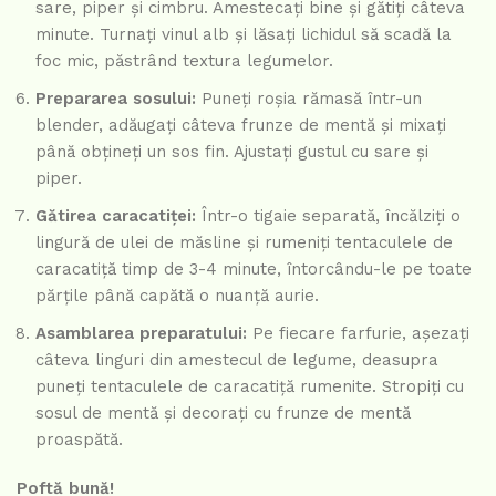
sare, piper și cimbru. Amestecați bine și gătiți câteva
minute. Turnați vinul alb și lăsați lichidul să scadă la
foc mic, păstrând textura legumelor.
Prepararea sosului:
Puneți roșia rămasă într-un
blender, adăugați câteva frunze de mentă și mixați
până obțineți un sos fin. Ajustați gustul cu sare și
piper.
Gătirea caracatiței:
Într-o tigaie separată, încălziți o
lingură de ulei de măsline și rumeniți tentaculele de
caracatiță timp de 3-4 minute, întorcându-le pe toate
părțile până capătă o nuanță aurie.
Asamblarea preparatului:
Pe fiecare farfurie, așezați
câteva linguri din amestecul de legume, deasupra
puneți tentaculele de caracatiță rumenite. Stropiți cu
sosul de mentă și decorați cu frunze de mentă
proaspătă.
Poftă bună!