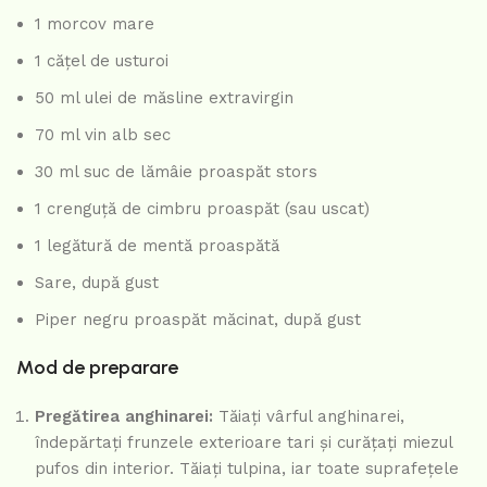
1 morcov mare
1 cățel de usturoi
50 ml ulei de măsline extravirgin
70 ml vin alb sec
30 ml suc de lămâie proaspăt stors
1 crenguță de cimbru proaspăt (sau uscat)
1 legătură de mentă proaspătă
Sare, după gust
Piper negru proaspăt măcinat, după gust
Mod de preparare
Pregătirea anghinarei:
Tăiați vârful anghinarei,
îndepărtați frunzele exterioare tari și curățați miezul
pufos din interior. Tăiați tulpina, iar toate suprafețele