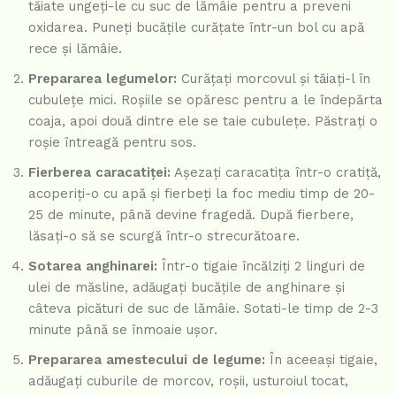
tăiate ungeți-le cu suc de lămâie pentru a preveni
oxidarea. Puneți bucățile curățate într-un bol cu apă
rece și lămâie.
Prepararea legumelor:
Curățați morcovul și tăiați-l în
cubulețe mici. Roșiile se opăresc pentru a le îndepărta
coaja, apoi două dintre ele se taie cubulețe. Păstrați o
roșie întreagă pentru sos.
Fierberea caracatiței:
Așezați caracatița într-o cratiță,
acoperiți-o cu apă și fierbeți la foc mediu timp de 20-
25 de minute, până devine fragedă. După fierbere,
lăsați-o să se scurgă într-o strecurătoare.
Sotarea anghinarei:
Într-o tigaie încălziți 2 linguri de
ulei de măsline, adăugați bucățile de anghinare și
câteva picături de suc de lămâie. Sotati-le timp de 2-3
minute până se înmoaie ușor.
Prepararea amestecului de legume:
În aceeași tigaie,
adăugați cuburile de morcov, roșii, usturoiul tocat,