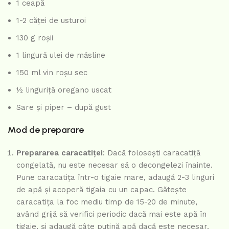
1 ceapă
1-2 căței de usturoi
130 g roșii
1 lingură ulei de măsline
150 ml vin roșu sec
½ linguriță oregano uscat
Sare și piper – după gust
Mod de preparare
Prepararea caracatiței
: Dacă folosești caracatiță
congelată, nu este necesar să o decongelezi înainte.
Pune caracatița într-o tigaie mare, adaugă 2-3 linguri
de apă și acoperă tigaia cu un capac. Gătește
caracatița la foc mediu timp de 15-20 de minute,
având grijă să verifici periodic dacă mai este apă în
tigaie, și adaugă câte puțină apă dacă este necesar.