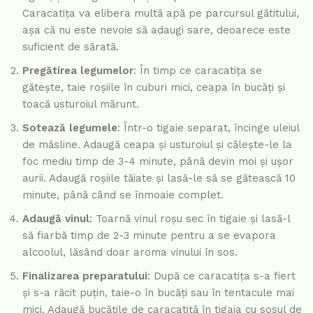
Caracatița va elibera multă apă pe parcursul gătitului,
așa că nu este nevoie să adaugi sare, deoarece este
suficient de sărată.
Pregătirea legumelor
: În timp ce caracatița se
gătește, taie roșiile în cuburi mici, ceapa în bucăți și
toacă usturoiul mărunt.
Sotează legumele
: Într-o tigaie separat, încinge uleiul
de măsline. Adaugă ceapa și usturoiul și călește-le la
foc mediu timp de 3-4 minute, până devin moi și ușor
aurii. Adaugă roșiile tăiate și lasă-le să se gătească 10
minute, până când se înmoaie complet.
Adaugă vinul
: Toarnă vinul roșu sec în tigaie și lasă-l
să fiarbă timp de 2-3 minute pentru a se evapora
alcoolul, lăsând doar aroma vinului în sos.
Finalizarea preparatului
: După ce caracatița s-a fiert
și s-a răcit puțin, taie-o în bucăți sau în tentacule mai
mici. Adaugă bucățile de caracatiță în tigaia cu sosul de