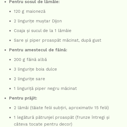
Pentru sosul de lămâie:
120 g maioneză
2 lingurițe muștar Dijon
Coaja și sucul de la 1 lămâie
Sare și piper proaspăt măcinat, după gust
Pentru amestecul de făină:
200 g făină albă
3 lingurițe boia dulce
2 lingurițe sare
1 linguriță piper negru măcinat
Pentru prăjit:
2 lămâi (tăiate felii subțiri, aproximativ 15 felii)
1 legătură pătrunjel proaspăt (frunze întregi și
câteva tocate pentru decor)