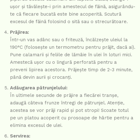
ușor și tăvălește-i prin amestecul de făină, asigurându-
te că fiecare bucată este bine acoperită. Scutură
excesul de făină folosind o sită sau o strecurătoare.
Prăjirea:
Într-un vas adânc sau o friteuză, încălzește uleiul la
190°C (folosește un termometru pentru prăjit, dacă ai).
Pune calamarii și feliile de lămâie în ulei în loturi mici.
Amestecă ușor cu o lingură perforată pentru a
preveni lipirea acestora. Prăjește timp de 2-3 minute,
până devin aurii și crocanți.
Adăugarea pătrunjelului:
În ultimele secunde de prăjire a fiecărei tranșe,
adaugă câteva frunze întregi de pătrunjel. Atenție,
acestea se vor prăji rapid și pot stropi! Scoate totul
pe un platou acoperit cu prosoape de hârtie pentru a
elimina excesul de ulei.
Servirea: