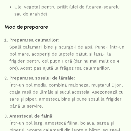
Ulei vegetal pentru prăjit (ulei de floarea-soarelui
sau de arahide)
Mod de preparare
Prepararea calmarilor:
Spală calamarii bine și scurge-i de apă. Pune-i într-un
bol mare, acoperiți de laptele bătut, și lasă-i la
frigider pentru cel puțin 1 oră (dar nu mai mult de 4
ore). Acest pas ajută la frăgezirea calamariilor.
Prepararea sosului de lămâie:
Într-un bol mediu, combină maioneza, muștarul Dijon,
coaja rasă de lămâie și sucul acesteia. Asezonează cu
sare și piper, amestecă bine și pune sosul la frigider
până la servire.
Amestecul de făină:
Într-un bol larg, amestecă făina, boiaua, sarea și
piperul. Scoate calamarii din laptele bătut, scurge-i