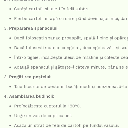
Curăță cartofii și taie-i în felii subțiri.
Fierbe cartofii în apă cu sare până devin ușor moi, dar î
Prepararea spanacului:
Dacă folosești spanac proaspăt, spală-l bine și opăreșt
Dacă folosești spanac congelat, decongelează-l și scu
Într-o tigaie, încălzește uleiul de măsline și călește c
Adaugă spanacul și gătește-l câteva minute, până se ev
Pregătirea peștelui:
Taie fileurile de pește în bucăți medii și asezonează-le 
Asamblarea budincii:
Preîncălzește cuptorul la 180°C.
Unge un vas de copt cu unt.
Așază un strat de felii de cartofi pe fundul vasului.