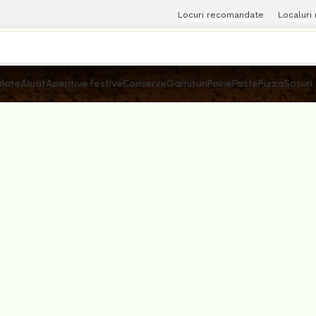
Locuri recomandate
Localuri
late
Aluat
Aperitive Festive
Conserve
Garnituri
Paine
Paste
Pizza
Sosuri