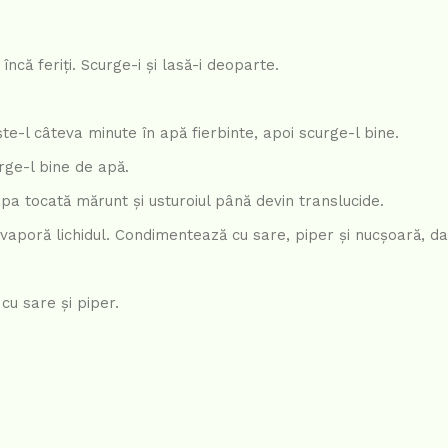
ncă feriți. Scurge-i și lasă-i deoparte.
e-l câteva minute în apă fierbinte, apoi scurge-l bine.
rge-l bine de apă.
eapa tocată mărunt și usturoiul până devin translucide.
aporă lichidul. Condimentează cu sare, piper și nucșoară, dac
cu sare și piper.