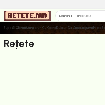
Supe Si Ciorbe
Mancaruri Cu Carne
Dulciuri De Casa
Legume
Peste
Sa
Rețete