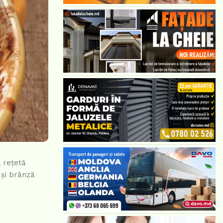
 rețetă
 și brânză