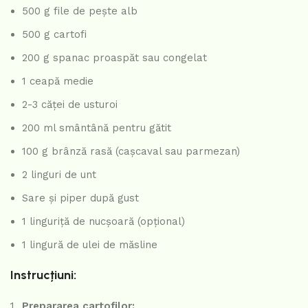
500 g file de pește alb
500 g cartofi
200 g spanac proaspăt sau congelat
1 ceapă medie
2-3 căței de usturoi
200 ml smântână pentru gătit
100 g brânză rasă (cașcaval sau parmezan)
2 linguri de unt
Sare și piper după gust
1 linguriță de nucșoară (opțional)
1 lingură de ulei de măsline
Instrucțiuni:
Prepararea cartofilor: