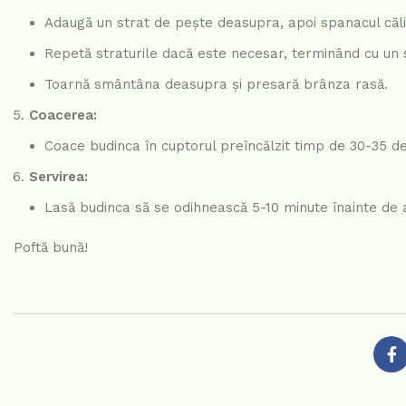
Adaugă un strat de pește deasupra, apoi spanacul căli
Repetă straturile dacă este necesar, terminând cu un s
Toarnă smântâna deasupra și presară brânza rasă.
Coacerea:
Coace budinca în cuptorul preîncălzit timp de 30-35 de 
Servirea:
Lasă budinca să se odihnească 5-10 minute înainte de a 
Poftă bună!