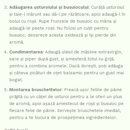
Adăugarea usturoiului și busuiocului
: Curăță usturoiul
și taie-l mărunt sau dă-l pe răzătoare, apoi adaugă-l în
bolul cu roșii. Rupe frunzele de busuioc cu mâna și
adaugă-le peste roșii. Nu folosi un cuțit pentru
busuioc, deoarece acesta oxidează și își pierde din
aromă.
Condimentarea
: Adaugă uleiul de măsline extravirgin,
sare și piper după gust, și amestecă totul cu grijă,
pentru a combina aromele. Dacă dorești, poți adăuga
și câteva picături de oțet balsamic pentru un gust mai
bogat.
Montarea bruschettelor
: Freacă ușor feliile de pâine
prăjită cu un cățel de usturoi pentru a le oferi un plus
de aromă, apoi așază amestecul de roșii și busuioc pe
fiecare felie de pâine. Servește bruschetele imediat,
pentru a te bucura de prospețimea ingredientelor.