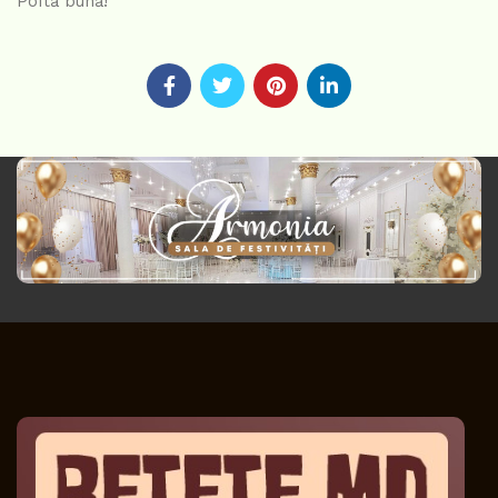
Poftă bună!