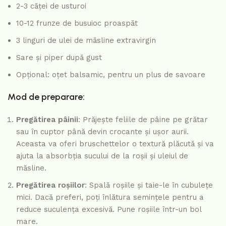
2-3 căței de usturoi
10-12 frunze de busuioc proaspăt
3 linguri de ulei de măsline extravirgin
Sare și piper după gust
Opțional: oțet balsamic, pentru un plus de savoare
Mod de preparare:
Pregătirea pâinii
: Prăjește feliile de pâine pe grătar
sau în cuptor până devin crocante și ușor aurii.
Aceasta va oferi bruschettelor o textură plăcută și va
ajuta la absorbția sucului de la roșii și uleiul de
măsline.
Pregătirea roșiilor
: Spală roșiile și taie-le în cubulețe
mici. Dacă preferi, poți înlătura semințele pentru a
reduce suculența excesivă. Pune roșiile într-un bol
mare.