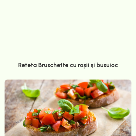
Reteta Bruschette cu roșii și busuioc