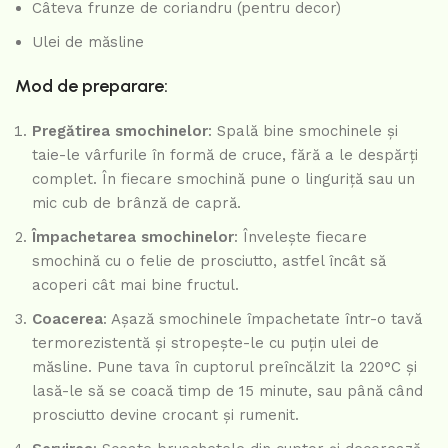
Câteva frunze de coriandru (pentru decor)
Ulei de măsline
Mod de preparare:
Pregătirea smochinelor
: Spală bine smochinele și
taie-le vârfurile în formă de cruce, fără a le despărți
complet. În fiecare smochină pune o linguriță sau un
mic cub de brânză de capră.
Împachetarea smochinelor
: Învelește fiecare
smochină cu o felie de prosciutto, astfel încât să
acoperi cât mai bine fructul.
Coacerea
: Așază smochinele împachetate într-o tavă
termorezistentă și stropește-le cu puțin ulei de
măsline. Pune tava în cuptorul preîncălzit la 220°C și
lasă-le să se coacă timp de 15 minute, sau până când
prosciutto devine crocant și rumenit.