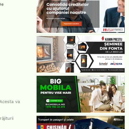
De
 Acesta va
jiturii