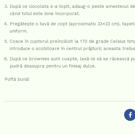
După ce ciocolata s-a topit, adaug-o peste amestecul de
când totul este bine încorporat.
Pregătește o tavă de copt (aproximativ 33×23 cm), tapetân
uniform.
Coace în cuptorul preîncălzit la 170 de grade Celsius ti
introduce o scobitoare în centrul prăjiturii; aceasta trebu
După ce brownies sunt coapte, lasă-le să se răcească puți
pudră deasupra pentru un finisaj dulce.
Poftă bună!