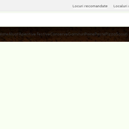
Locuri recomandate
Localuri
late
Aluat
Aperitive Festive
Conserve
Garnituri
Paine
Paste
Pizza
Sosuri