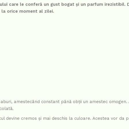
ului care le conferă un gust bogat și un parfum irezistibil. 
 la orice moment al zilei.
 la aburi, amestecând constant până obții un amestec omogen.
colată.
l devine cremos și mai deschis la culoare. Acestea vor da pră