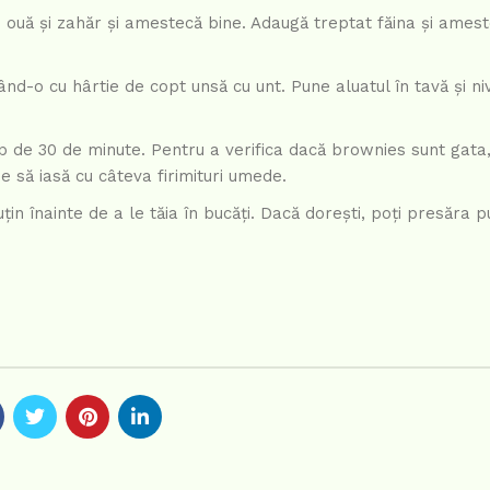
 ouă și zahăr și amestecă bine. Adaugă treptat făina și ames
d-o cu hârtie de copt unsă cu unt. Pune aluatul în tavă și ni
mp de 30 de minute. Pentru a verifica dacă brownies sunt gata,
ie să iasă cu câteva firimituri umede.
n înainte de a le tăia în bucăți. Dacă dorești, poți presăra p