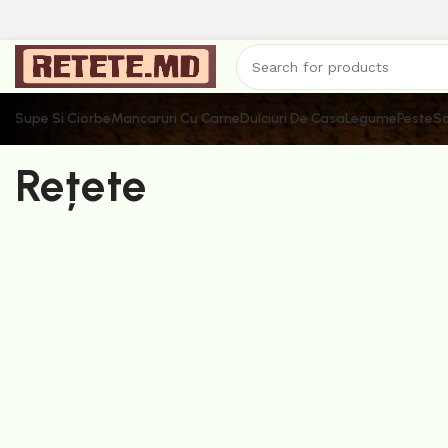
Supe Si Ciorbe
Mancaruri Cu Carne
Dulciuri De Casa
Legume
Peste
Sa
Rețete