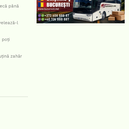
tecă până
velează-l
 poți
uțină zahăr