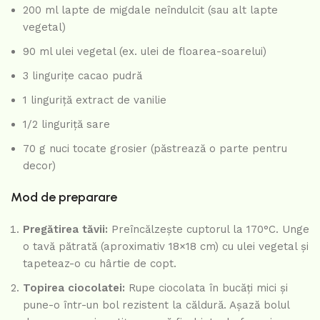
200 ml lapte de migdale neîndulcit (sau alt lapte
vegetal)
90 ml ulei vegetal (ex. ulei de floarea-soarelui)
3 lingurițe cacao pudră
1 linguriță extract de vanilie
1/2 linguriță sare
70 g nuci tocate grosier (păstrează o parte pentru
decor)
Mod de preparare
Pregătirea tăvii:
Preîncălzește cuptorul la 170°C. Unge
o tavă pătrată (aproximativ 18×18 cm) cu ulei vegetal și
tapeteaz-o cu hârtie de copt.
Topirea ciocolatei:
Rupe ciocolata în bucăți mici și
pune-o într-un bol rezistent la căldură. Așază bolul