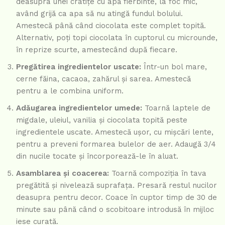
deasupra unei cratițe cu apă fierbinte, la foc mic,
având grijă ca apa să nu atingă fundul bolului.
Amestecă până când ciocolata este complet topită.
Alternativ, poți topi ciocolata în cuptorul cu microunde,
în reprize scurte, amestecând după fiecare.
Pregătirea ingredientelor uscate:
Într-un bol mare,
cerne făina, cacaoa, zahărul și sarea. Amestecă
pentru a le combina uniform.
Adăugarea ingredientelor umede:
Toarnă laptele de
migdale, uleiul, vanilia și ciocolata topită peste
ingredientele uscate. Amestecă ușor, cu mișcări lente,
pentru a preveni formarea bulelor de aer. Adaugă 3/4
din nucile tocate și încorporează-le în aluat.
Asamblarea și coacerea:
Toarnă compoziția în tava
pregătită și nivelează suprafața. Presară restul nucilor
deasupra pentru decor. Coace în cuptor timp de 30 de
minute sau până când o scobitoare introdusă în mijloc
iese curată.