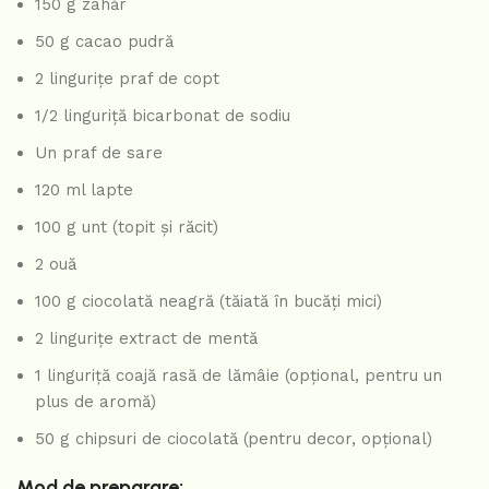
150 g zahăr
50 g cacao pudră
2 lingurițe praf de copt
1/2 linguriță bicarbonat de sodiu
Un praf de sare
120 ml lapte
100 g unt (topit și răcit)
2 ouă
100 g ciocolată neagră (tăiată în bucăți mici)
2 lingurițe extract de mentă
1 linguriță coajă rasă de lămâie (opțional, pentru un
plus de aromă)
50 g chipsuri de ciocolată (pentru decor, opțional)
Mod de preparare: