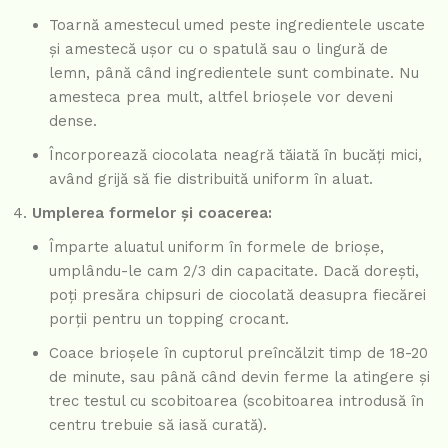
Toarnă amestecul umed peste ingredientele uscate
și amestecă ușor cu o spatulă sau o lingură de
lemn, până când ingredientele sunt combinate. Nu
amesteca prea mult, altfel brioșele vor deveni
dense.
Încorporează ciocolata neagră tăiată în bucăți mici,
având grijă să fie distribuită uniform în aluat.
Umplerea formelor și coacerea:
Împarte aluatul uniform în formele de brioșe,
umplându-le cam 2/3 din capacitate. Dacă dorești,
poți presăra chipsuri de ciocolată deasupra fiecărei
porții pentru un topping crocant.
Coace brioșele în cuptorul preîncălzit timp de 18-20
de minute, sau până când devin ferme la atingere și
trec testul cu scobitoarea (scobitoarea introdusă în
centru trebuie să iasă curată).