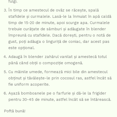
fulgi.
În timp ce amestecul de ovăz se răcește, spală
stafidele și curmalele. Lasă-le la înmuiat în apă caldă
timp de 15-20 de minute, apoi scurge apa. Curmalele
trebuie curățate de sâmburi și adăugate în blender
împreună cu stafidele. Dacă dorești, pentru o notă de
gust, poți adăuga o linguriță de coniac, dar acest pas
este opțional.
Adaugă în blender zahărul vanilat și amestecă totul
până când obții o compoziție omogenă.
Cu mâinile umede, formează mici bile din amestecul
obținut și tăvălește-le prin cocosul ras, astfel încât să
fie uniform acoperite.
Așază bomboanele pe o farfurie și dă-le la frigider
pentru 30-45 de minute, astfel încât să se întărească.
Poftă bună!