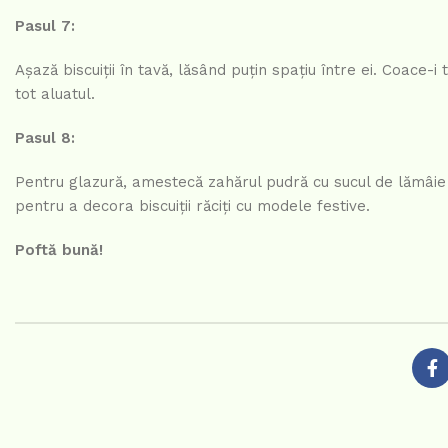
Pasul 7:
Așază biscuiții în tavă, lăsând puțin spațiu între ei. Coace-
tot aluatul.
Pasul 8:
Pentru glazură, amestecă zahărul pudră cu sucul de lămâie 
pentru a decora biscuiții răciți cu modele festive.
Poftă bună!