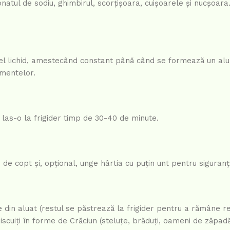
natul de sodiu, ghimbirul, scorțișoara, cuișoarele și nucșoara
cel lichid, amestecând constant până când se formează un al
imentelor.
i las-o la frigider timp de 30-40 de minute.
de copt și, opțional, unge hârtia cu puțin unt pentru siguranț
 din aluat (restul se păstrează la frigider pentru a rămâne re
scuiți în forme de Crăciun (steluțe, brăduți, oameni de zăpadă