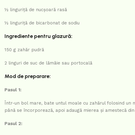
½ linguriță de nucșoară rasă
½ linguriță de bicarbonat de sodiu
Ingrediente pentru glazură:
150 g zahăr pudră
2 linguri de suc de lămâie sau portocală
Mod de preparare:
Pasul 1:
Într-un bol mare, bate untul moale cu zahărul folosind un
până se încorporează, apoi adaugă mierea și amestecă din
Pasul 2: