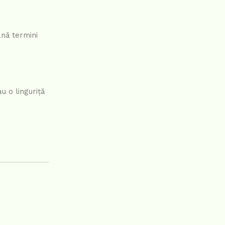
ână termini
u o linguriță