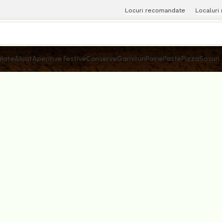
Locuri recomandate
Localuri
late
Aluat
Aperitive Festive
Conserve
Garnituri
Paine
Paste
Pizza
Sosuri