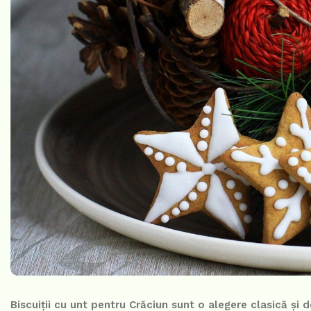
Biscuiții cu unt pentru Crăciun sunt o alegere clasică și