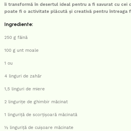
îi transformă în desertul ideal pentru a fi savurat cu cei 
poate fi o activitate plăcută și creativă pentru întreaga f
Ingrediente:
250 g făină
100 g unt moale
1 ou
4 linguri de zahăr
1,5 linguri de miere
2 lingurițe de ghimbir măcinat
1 linguriță de scorțișoară măcinată
½ linguriță de cuișoare măcinate