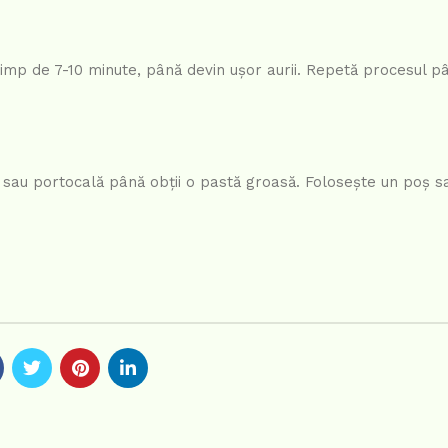
i timp de 7-10 minute, până devin ușor aurii. Repetă procesul p
sau portocală până obții o pastă groasă. Folosește un poș sa