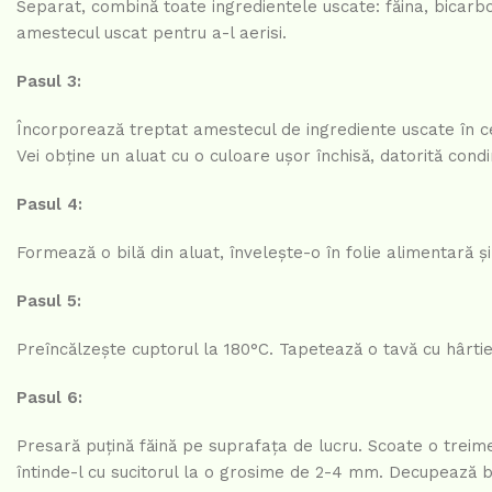
Separat, combină toate ingredientele uscate: făina, bicarbo
amestecul uscat pentru a-l aerisi.
Pasul 3:
Încorporează treptat amestecul de ingrediente uscate în 
Vei obține un aluat cu o culoare ușor închisă, datorită cond
Pasul 4:
Formează o bilă din aluat, învelește-o în folie alimentară ș
Pasul 5:
Preîncălzește cuptorul la 180°C. Tapetează o tavă cu hârtie 
Pasul 6:
Presară puțină făină pe suprafața de lucru. Scoate o treime
întinde-l cu sucitorul la o grosime de 2-4 mm. Decupează bi