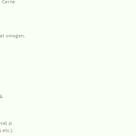
. Cerne
uat omogen.
ă.
ce) și
 etc.).