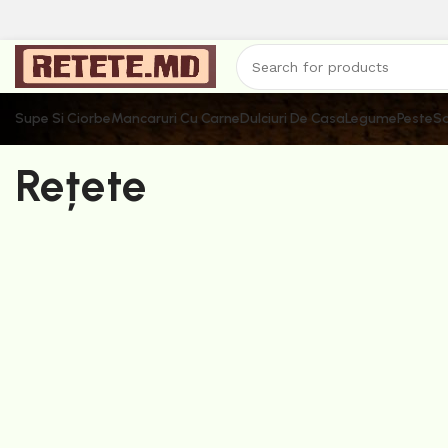
Supe Si Ciorbe
Mancaruri Cu Carne
Dulciuri De Casa
Legume
Peste
Sa
Rețete