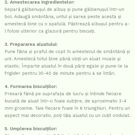
2. Amestecarea ingredientelor:
Separă gălbenușul de albuș și pune gălbenușul într-un
bol. Adaugă smântâna, untul și sarea peste acesta și
amestecă bine cu o spatulă. Păstrează albușul pentru a-
l folosi ulterior ca glazură pentru biscuiți.
3. Prepararea aluatului:
Pune făina și praful de copt în amestecul de smântână și
unt. Amestecă totul bine până obții un aluat moale și
elastic. Împarte aluatul în două părți egale și pune-le la
frigider pentru 30-40 de minute pentru a se întări.
4. Formarea biscuiților:
Presară făină pe suprafața de lucru și întinde fiecare
bucată de aluat într-o foaie subțire, de aproximativ 3-4
mm grosime. Taie fiecare foaie în 6 triunghiuri. Pentru un
aspect mai decorativ, poți tăia aluatul cu un cuțit ondulat.
5. Umplerea biscuiților: