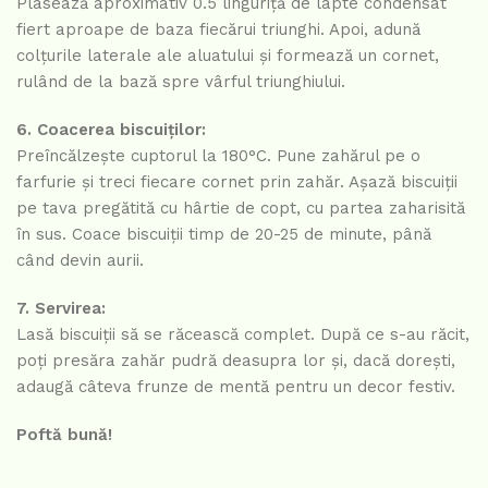
Plasează aproximativ 0.5 linguriță de lapte condensat
fiert aproape de baza fiecărui triunghi. Apoi, adună
colțurile laterale ale aluatului și formează un cornet,
rulând de la bază spre vârful triunghiului.
6. Coacerea biscuiților:
Preîncălzește cuptorul la 180°C. Pune zahărul pe o
farfurie și treci fiecare cornet prin zahăr. Așază biscuiții
pe tava pregătită cu hârtie de copt, cu partea zaharisită
în sus. Coace biscuiții timp de 20-25 de minute, până
când devin aurii.
7. Servirea:
Lasă biscuiții să se răcească complet. După ce s-au răcit,
poți presăra zahăr pudră deasupra lor și, dacă dorești,
adaugă câteva frunze de mentă pentru un decor festiv.
Poftă bună!