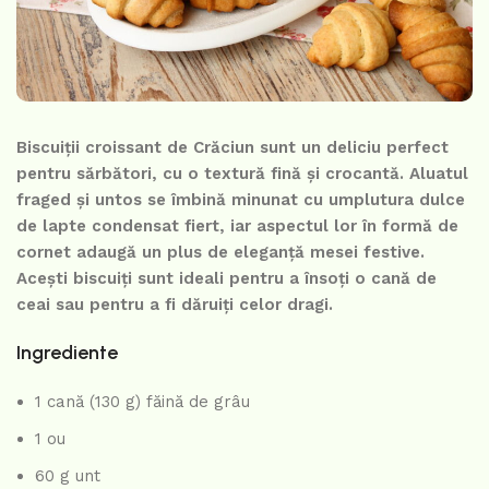
Biscuiții croissant de Crăciun sunt un deliciu perfect
pentru sărbători, cu o textură fină și crocantă. Aluatul
fraged și untos se îmbină minunat cu umplutura dulce
de lapte condensat fiert, iar aspectul lor în formă de
cornet adaugă un plus de eleganță mesei festive.
Acești biscuiți sunt ideali pentru a însoți o cană de
ceai sau pentru a fi dăruiți celor dragi.
Ingrediente
1 cană (130 g) făină de grâu
1 ou
60 g unt