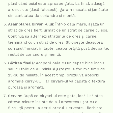
până când puiul este aproape gata. La final, adaugă
ardeiul iute (dacă folosești), garam masala și jumătate
din cantitatea de coriandru și mentă.
Asamblarea biryani-ului
: Într-o oală mare, așază un
strat de orez fiert, urmat de un strat de carne cu sos.
Continuă să alternezi straturile de orez și carne,
terminând cu un strat de orez. Stropește deasupra
șofranul înmuiat în lapte, ceapa prăjită pusă deoparte,
restul de coriandru și mentă.
Gătirea finală
: Acoperă oala cu un capac bine închis
sau cu folie de aluminiu și gătește la foc mic timp de
25-30 de minute. În acest timp, orezul va absorbi
aromele curry-ului, iar biryani-ul va căpăta o textură
pufoasă și aromată.
Servire
: După ce biryani-ul este gata, lasă-l să stea
câteva minute înainte de a-l amesteca ușor cu o
furculiță pentru a aerisi orezul. Servește-l fierbinte,