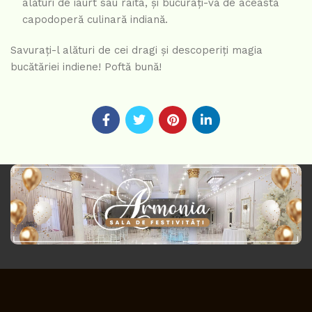
alături de iaurt sau raita, și bucurați-vă de această
capodoperă culinară indiană.
Savurați-l alături de cei dragi și descoperiți magia
bucătăriei indiene! Poftă bună!