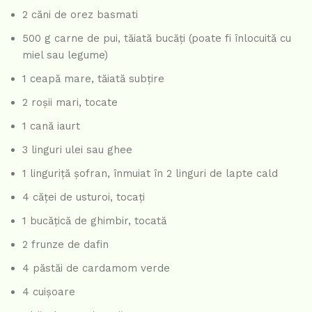
2 căni de orez basmati
500 g carne de pui, tăiată bucăți (poate fi înlocuită cu
miel sau legume)
1 ceapă mare, tăiată subțire
2 roșii mari, tocate
1 cană iaurt
3 linguri ulei sau ghee
1 linguriță șofran, înmuiat în 2 linguri de lapte cald
4 căței de usturoi, tocați
1 bucățică de ghimbir, tocată
2 frunze de dafin
4 păstăi de cardamom verde
4 cuișoare