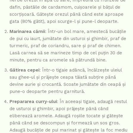
fierbe orezul în apă cu sare, împreună cu frunzele de
dafin, păstăile de cardamom, cuișoarele și bățul de
scorțișoară. Gătește orezul până când este aproape
gata (80% gătit), apoi scurge-l și pune-l deoparte.
Marinarea cărnii
: Într-un bol mare, amestecă bucățile
de pui cu iaurt, jumătate din usturoi și ghimbir, praf de
turmeric, praf de coriandru, sare și praf de chimen.
Lasă carnea să se marineze timp de cel puțin 30 de
minute, pentru ca aromele să pătrundă bine.
Gătirea cepei
: Într-o tigaie adâncă, încălzește uleiul
sau ghee-ul și prăjește ceapa tăiată subțire până
devine aurie și crocantă. Scoate jumătate din ceapă și
pune-o deoparte pentru garnitură.
Prepararea curry-ului
: În aceeași tigaie, adaugă restul
de usturoi și ghimbir, apoi prăjește până când
eliberează aromele. Adaugă roșiile tocate și gătește
până când se descompun și formează un sos gros.
Adaugă bucățile de pui marinat și gătește la foc mediu