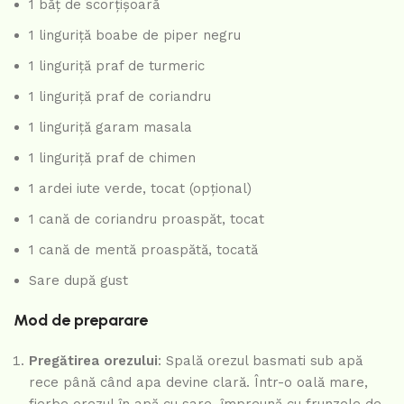
1 băț de scorțișoară
1 linguriță boabe de piper negru
1 linguriță praf de turmeric
1 linguriță praf de coriandru
1 linguriță garam masala
1 linguriță praf de chimen
1 ardei iute verde, tocat (opțional)
1 cană de coriandru proaspăt, tocat
1 cană de mentă proaspătă, tocată
Sare după gust
Mod de preparare
Pregătirea orezului
: Spală orezul basmati sub apă
rece până când apa devine clară. Într-o oală mare,