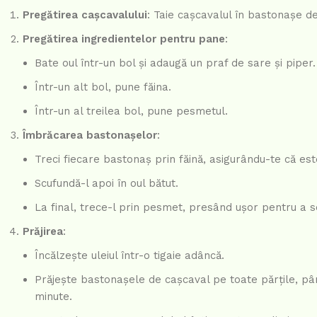
Pregătirea cașcavalului
: Taie cașcavalul în bastonașe d
Pregătirea ingredientelor pentru pane
:
Bate oul într-un bol și adaugă un praf de sare și piper.
Într-un alt bol, pune făina.
Într-un al treilea bol, pune pesmetul.
Îmbrăcarea bastonașelor
:
Treci fiecare bastonaș prin făină, asigurându-te că es
Scufundă-l apoi în oul bătut.
La final, trece-l prin pesmet, presând ușor pentru a s
Prăjirea
:
Încălzește uleiul într-o tigaie adâncă.
Prăjește bastonașele de cașcaval pe toate părțile, pân
minute.