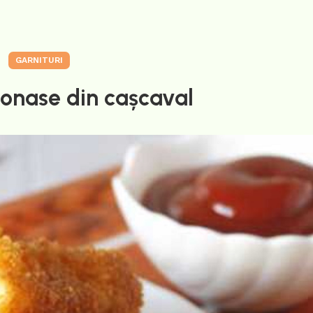
GARNITURI
tonase din cașcaval