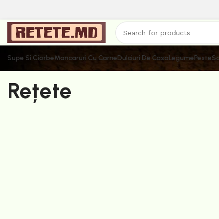
Supe Si Ciorbe
Mancaruri Cu Carne
Dulciuri De Casa
Legume
Peste
Sa
Rețete