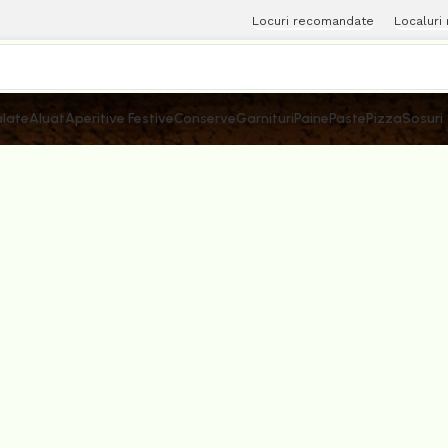
Locuri recomandate
Localuri
late
Aluat
Aperitive Festive
Conserve
Garnituri
Paine
Paste
Pizza
Sosuri