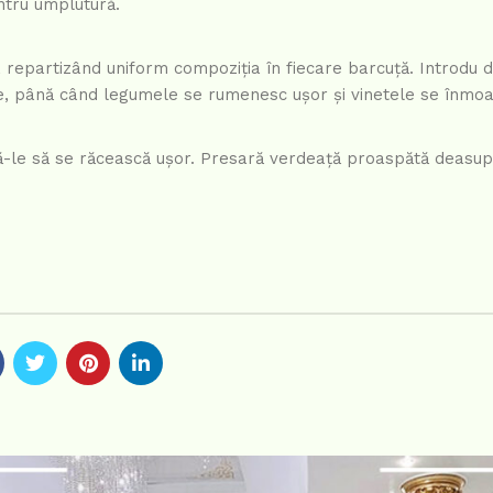
ntru umplutură.
epartizând uniform compoziția în fiecare barcuță. Introdu d
te, până când legumele se rumenesc ușor și vinetele se înmo
să-le să se răcească ușor. Presară verdeață proaspătă deasu