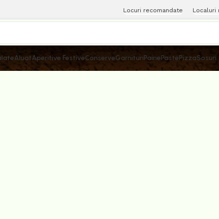
Locuri recomandate
Localuri
late
Aluat
Aperitive Festive
Conserve
Garnituri
Paine
Paste
Pizza
Sosuri