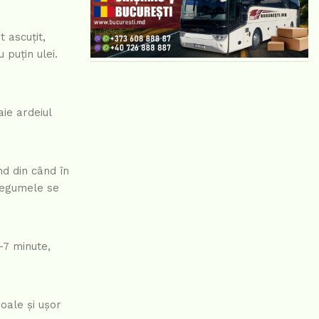
t ascuțit,
 puțin ulei.
ie ardeiul
nd din când în
 legumele se
-7 minute,
oale și ușor