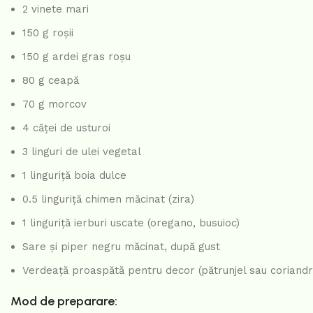
2 vinete mari
150 g roșii
150 g ardei gras roșu
80 g ceapă
70 g morcov
4 căței de usturoi
3 linguri de ulei vegetal
1 linguriță boia dulce
0.5 linguriță chimen măcinat (zira)
1 linguriță ierburi uscate (oregano, busuioc)
Sare și piper negru măcinat, după gust
Verdeață proaspătă pentru decor (pătrunjel sau coriandr
Mod de preparare: