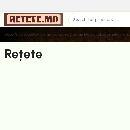
Supe Si Ciorbe
Mancaruri Cu Carne
Dulciuri De Casa
Legume
Peste
Sa
Rețete