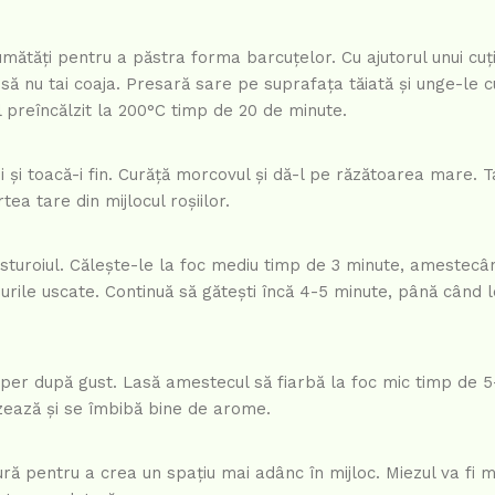
umătăți pentru a păstra forma barcuțelor. Cu ajutorul unui cuți
 să nu tai coaja. Presară sare pe suprafața tăiată și unge-le cu
l preîncălzit la 200°C timp de 20 de minute.
 și toacă-i fin. Curăță morcovul și dă-l pe răzătoarea mare. Ta
tea tare din mijlocul roșiilor.
 usturoiul. Călește-le la foc mediu timp de 3 minute, amestecâ
burile uscate. Continuă să gătești încă 4-5 minute, până când
piper după gust. Lasă amestecul să fiarbă la foc mic timp de 5
ează și se îmbibă bine de arome.
ură pentru a crea un spațiu mai adânc în mijloc. Miezul va fi m