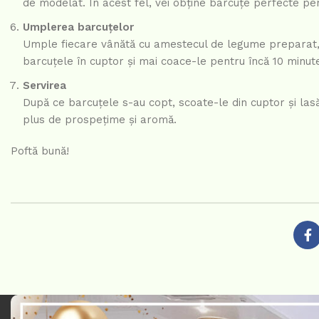
de modelat. În acest fel, vei obține barcuțe perfecte pe
Umplerea barcuțelor
Umple fiecare vânătă cu amestecul de legume preparat, r
barcuțele în cuptor și mai coace-le pentru încă 10 minu
Servirea
După ce barcuțele s-au copt, scoate-le din cuptor și la
plus de prospețime și aromă.
Poftă bună!