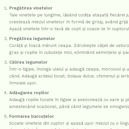
Pregătirea vinetelor
Taie vinetele pe lungime, lăsând codița atașată fiecărei j
crestează miezul vinetelor în formă de grilaj, având grijă
Așază vinetele într-o tavă de copt și coace-le în cuptoru
Pregătirea legumelor
Curăță și toacă mărunt ceapa. Zdrobește cățeii de usturoi
gras și roșiile în cubulețe mici, eliminând semințele și par
Călirea legumelor
Într-o tigaie, încinge uleiul și adaugă ceapa, morcovul și
când. Adaugă ardeiul tocat, boiaua dulce, chimenul și ier
înmoaie ușor.
Adăugarea roșiilor
Adaugă roșiile tocate în tigaie și asezonează cu sare și 
amestecând ocazional, până când legumele se omogeniz
Formarea barcuțelor
Scoate vinetele din cuptor și apasă ușor miezul cu o ling