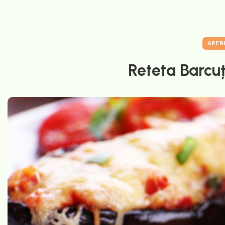
APER
Reteta Barcuț